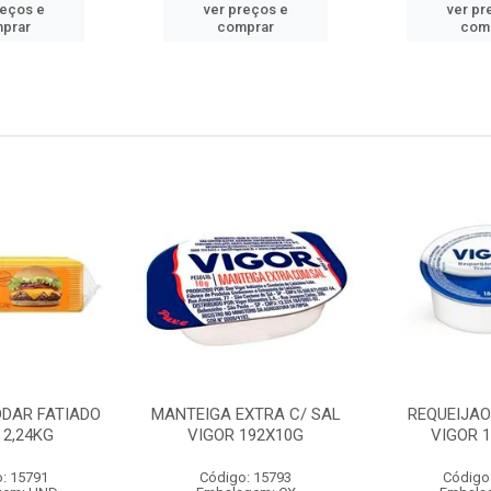
reços e
ver preços e
ver pr
prar
comprar
com
DDAR FATIADO
MANTEIGA EXTRA C/ SAL
REQUEIJA
 2,24KG
VIGOR 192X10G
VIGOR 
: 15791
Código: 15793
Código