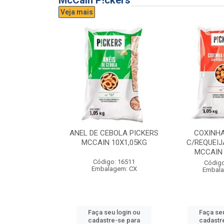
McCain P!ckers
Veja mais
DE QUEIJO
ANEL DE CEBOLA PICKERS
COXINH
CCAIN 6X1KG
MCCAIN 10X1,05KG
C/REQUEIJ
MCCAIN 
o: 17300
Código: 16511
Código
agem: CX
Embalagem: CX
Embala
u login ou
Faça seu login ou
Faça seu
e-se para
cadastre-se para
cadastr