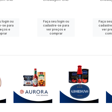
 login ou
Faça seu login ou
Faça seu
e-se para
cadastre-se para
cadastre
reços e
ver preços e
ver pr
prar
comprar
com