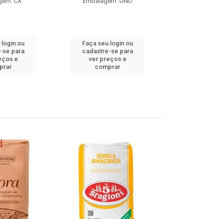
gem: CX
Embalagem: UND
Embalag
Produto de 
 login ou
Faça seu login ou
Faça seu 
-se para
cadastre-se para
cadastre
eços e
ver preços e
ver pr
prar
comprar
comp