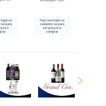
Embalagem: UND
 login ou
Faça seu login ou
Faça seu 
-se para
cadastre-se para
cadastre
eços e
ver preços e
ver pr
prar
comprar
comp