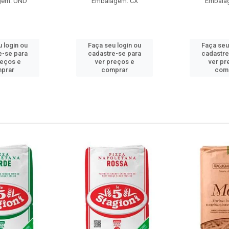
gem: UND
Embalagem: CX
Embala
 login ou
Faça seu login ou
Faça seu
e-se para
cadastre-se para
cadastre
reços e
ver preços e
ver pr
prar
comprar
com