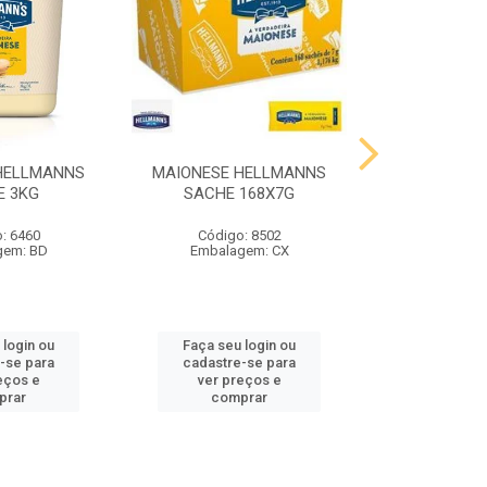
HELLMANNS
MAIONESE HELLMANNS
MOSTARDA 
E 3KG
SACHE 168X7G
SACHE 
: 6460
Código: 8502
Código
gem: BD
Embalagem: CX
Embalag
 login ou
Faça seu login ou
Faça seu 
-se para
cadastre-se para
cadastre
eços e
ver preços e
ver pr
prar
comprar
comp