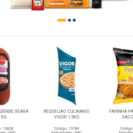
DENSE SEARA
REQUEIJAO CULINARIO
FARINHA P
1 KG
VIGOR 1,5KG
SACO
: 15628
Código: 15784
Código
gem: UND
Embalagem: UND
Embala