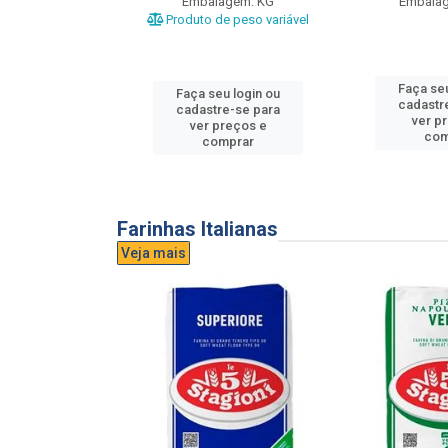
gem: UND
Embalagem: KG
Embala
Produto de peso variável
u login ou
Faça seu
Faça seu login ou
e-se para
cadastr
cadastre-se para
reços e
ver p
ver preços e
mprar
com
comprar
Farinhas Italianas
Veja mais