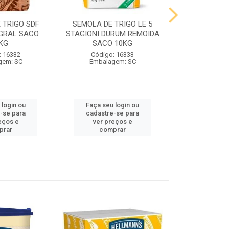
 TRIGO SDF
SEMOLA DE TRIGO LE 5
FARINHA DE 
GRAL SACO
STAGIONI DURUM REMOIDA
STAGIONI PA
KG
SACO 10KG
10
: 16332
Código: 16333
Código:
gem: SC
Embalagem: SC
Embalag
 login ou
Faça seu login ou
Faça seu 
-se para
cadastre-se para
cadastre
eços e
ver preços e
ver pr
prar
comprar
comp