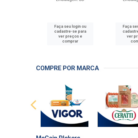
u login ou
Faça seu login ou
Faça seu
e-se para
cadastre-se para
cadastr
reços e
ver preços e
ver p
mprar
comprar
com
COMPRE POR MARCA