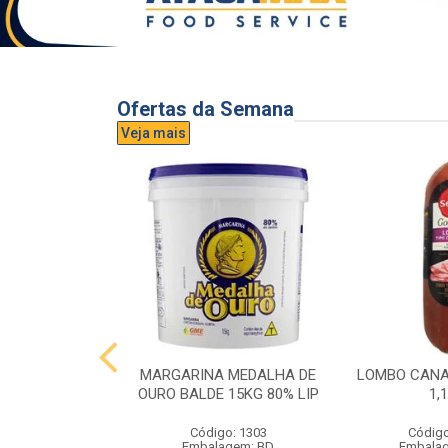
Ofertas da Semana
Veja mais
UVA AURORA
MARGARINA MEDALHA DE
LOMBO CANA
IDRO 1,5L
OURO BALDE 15KG 80% LIP
1,
o: 3296
Código: 1303
Código
gem: UND
Embalagem: BD
Embala