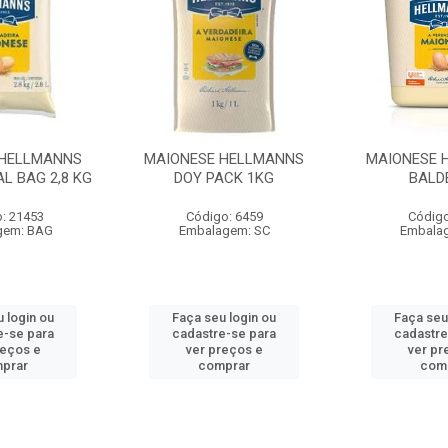
 HELLMANNS
MAIONESE HELLMANNS
MAIONESE 
L BAG 2,8 KG
DOY PACK 1KG
BALD
: 21453
Código: 6459
Código
gem: BAG
Embalagem: SC
Embala
 login ou
Faça seu login ou
Faça seu
e-se para
cadastre-se para
cadastre
reços e
ver preços e
ver pr
prar
comprar
com