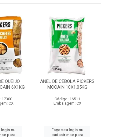
E QUEIJO
ANEL DE CEBOLA PICKERS
COXINHA
CAIN 6X1KG
MCCAIN 10X1,05KG
C/REQUEIJA
MCCAIN 6
: 17300
Código: 16511
Código:
gem: CX
Embalagem: CX
Embalag
 login ou
Faça seu login ou
Faça seu 
-se para
cadastre-se para
cadastre