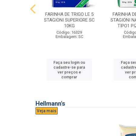
E TRIGO LE 5
FARINHA DE TRIGO LE 5
FARINHA DE
PASTA FRESCA
STAGIONI SUPERIORE SC
STAGIONI N
0KG
10KG
TIPO1 P
o: 16865
Código: 16329
Código
agem: SC
Embalagem: SC
Embala
u login ou
Faça seu login ou
Faça seu
e-se para
cadastre-se para
cadastr
reços e
ver preços e
ver p
mprar
comprar
com
Hellmann's
Veja mais