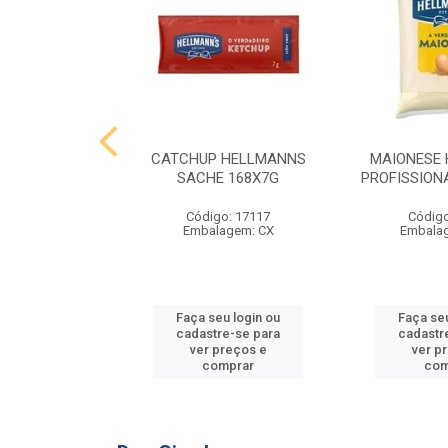
 HELLMANNS
CATCHUP HELLMANNS
MAIONESE
2,8 KG
SACHE 168X7G
PROFISSIONA
o: 9395
Código: 17117
Código
agem: SC
Embalagem: CX
Embala
u login ou
Faça seu login ou
Faça seu
e-se para
cadastre-se para
cadastr
reços e
ver preços e
ver p
mprar
comprar
com