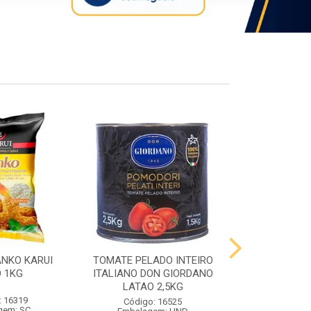
ANKO KARUI
TOMATE PELADO INTEIRO
QUEIJO PR
 1KG
ITALIANO DON GIORDANO
PRATO VIG
LATAO 2,5KG
: 16319
Código:
Código: 16525
gem: SC
Embalag