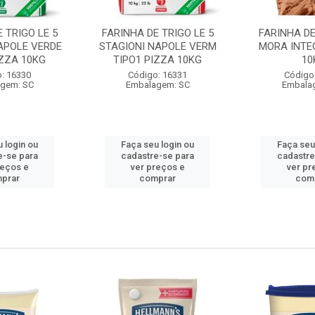
 TRIGO LE 5
FARINHA DE TRIGO LE 5
FARINHA DE
APOLE VERDE
STAGIONI NAPOLE VERM
MORA INTE
IZZA 10KG
TIPO1 PIZZA 10KG
10
: 16330
Código: 16331
Código
gem: SC
Embalagem: SC
Embala
 login ou
Faça seu login ou
Faça seu
e-se para
cadastre-se para
cadastre
reços e
ver preços e
ver pr
prar
comprar
com