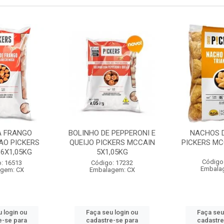
A FRANGO
BOLINHO DE PEPPERONI E
NACHOS D
AO PICKERS
QUEIJO PICKERS MCCAIN
PICKERS MC
6X1,05KG
5X1,05KG
Código
: 16513
Código: 17232
Embala
gem: CX
Embalagem: CX
 login ou
Faça seu login ou
Faça seu
e-se para
cadastre-se para
cadastre