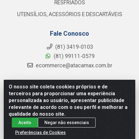
RESFRIADOS
UTENSÍLIOS, ACESSÓRIOS E DESCARTÁVEIS
Fale Conosco
(81) 3419-0103
(81) 99111-0579
ecommerce@atacamax.com.br
O nosso site coleta cookies próprios e de
Atacamax Importadora de Alimentos LTDA - RODOVIA BR-
terceiros para proporcionar uma experiência
101 - SUL, KM 79,60 GP E GALPAO:D - Muribeca, Jaboatão dos
personalizada ao usuário, apresentar publicidade
Guararapes - PE, 54355-010 - CNPJ 08.305.623/0001-84
relevante de acordo com o seu perfil e melhorar a
qualidade do nosso site.
Aceito
Negar não essenciais
Preferências de Cookies