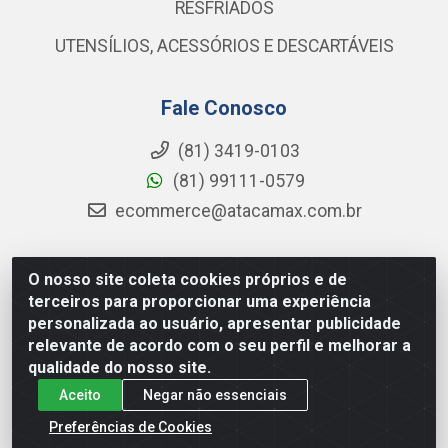
RESFRIADOS
UTENSÍLIOS, ACESSÓRIOS E DESCARTÁVEIS
Fale Conosco
(81) 3419-0103
(81) 99111-0579
ecommerce@atacamax.com.br
O nosso site coleta cookies próprios e de
Atacamax Importadora de Alimentos LTDA - RODOVIA BR-
terceiros para proporcionar uma experiência
101 - SUL, KM 79,60 GP E GALPAO:D - Muribeca, Jaboatão dos
personalizada ao usuário, apresentar publicidade
Guararapes - PE, 54355-010 - CNPJ 08.305.623/0001-84
relevante de acordo com o seu perfil e melhorar a
qualidade do nosso site.
Aceito
Negar não essenciais
Preferências de Cookies