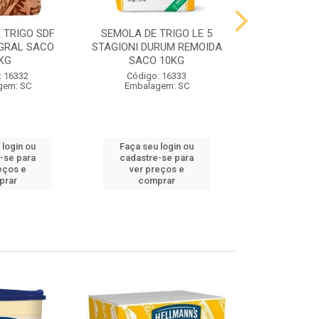
 TRIGO SDF
SEMOLA DE TRIGO LE 5
FARINHA DE 
GRAL SACO
STAGIONI DURUM REMOIDA
STAGIONI PA
KG
SACO 10KG
10
: 16332
Código: 16333
Código:
gem: SC
Embalagem: SC
Embalag
 login ou
Faça seu login ou
Faça seu 
-se para
cadastre-se para
cadastre
eços e
ver preços e
ver pr
prar
comprar
comp