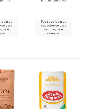
gem: CX
Embalagem: UND
Embalag
Produto de 
 login ou
Faça seu login ou
Faça seu 
-se para
cadastre-se para
cadastre
eços e
ver preços e
ver pr
prar
comprar
comp