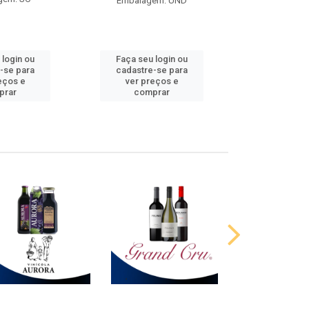
Embalagem: UND
 login ou
Faça seu login ou
Faça seu 
-se para
cadastre-se para
cadastre
eços e
ver preços e
ver pr
prar
comprar
comp