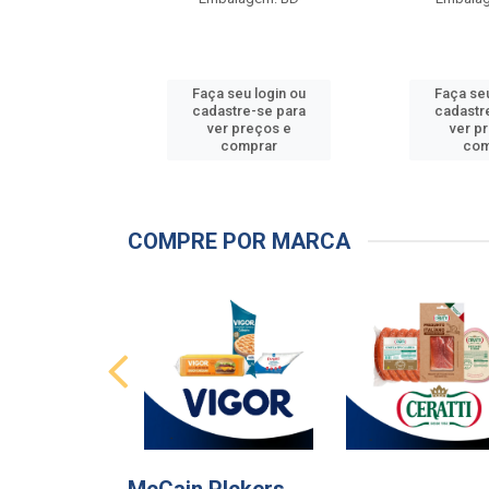
u login ou
Faça seu login ou
Faça seu
e-se para
cadastre-se para
cadastr
reços e
ver preços e
ver p
mprar
comprar
com
COMPRE POR MARCA