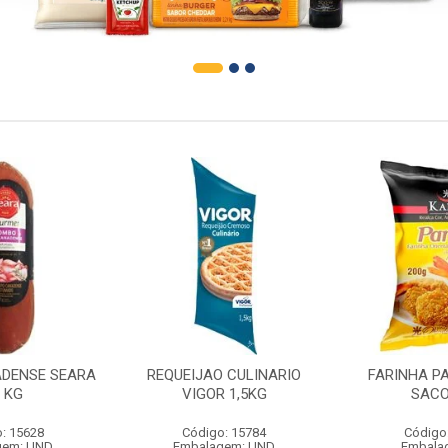
DENSE SEARA
REQUEIJAO CULINARIO
FARINHA P
1 KG
VIGOR 1,5KG
SACO
: 15628
Código: 15784
Código
gem: UND
Embalagem: UND
Embala