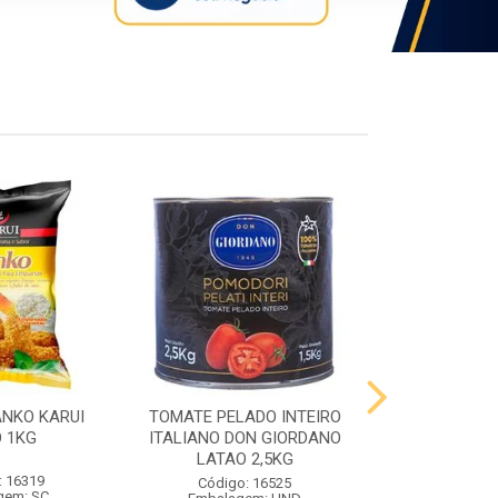
ANKO KARUI
TOMATE PELADO INTEIRO
QUEIJO PR
 1KG
ITALIANO DON GIORDANO
PRATO VIG
LATAO 2,5KG
: 16319
Código:
Código: 16525
gem: SC
Embalag