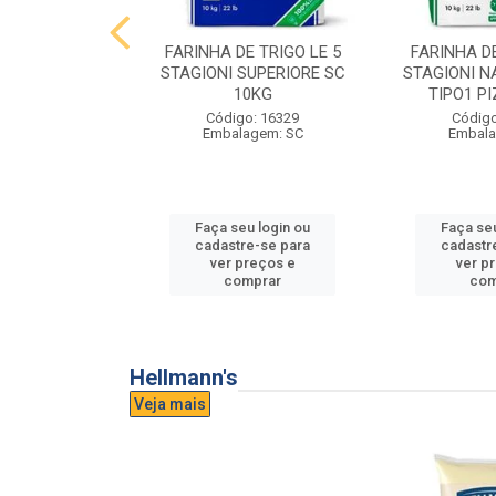
E TRIGO LE 5
FARINHA DE TRIGO LE 5
FARINHA DE
PASTA FRESCA
STAGIONI SUPERIORE SC
STAGIONI N
0KG
10KG
TIPO1 P
o: 16865
Código: 16329
Código
agem: SC
Embalagem: SC
Embala
u login ou
Faça seu login ou
Faça seu
e-se para
cadastre-se para
cadastr
reços e
ver preços e
ver p
mprar
comprar
com
Hellmann's
Veja mais