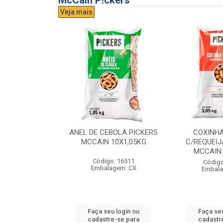
McCain P!ckers
Veja mais
DE QUEIJO
ANEL DE CEBOLA PICKERS
COXINH
CCAIN 6X1KG
MCCAIN 10X1,05KG
C/REQUEIJ
MCCAIN 
o: 17300
Código: 16511
Código
agem: CX
Embalagem: CX
Embala
u login ou
Faça seu login ou
Faça seu
e-se para
cadastre-se para
cadastr