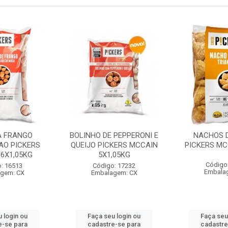
A FRANGO
BOLINHO DE PEPPERONI E
NACHOS D
AO PICKERS
QUEIJO PICKERS MCCAIN
PICKERS MC
6X1,05KG
5X1,05KG
Código
: 16513
Código: 17232
Embala
gem: CX
Embalagem: CX
 login ou
Faça seu login ou
Faça seu
e-se para
cadastre-se para
cadastre