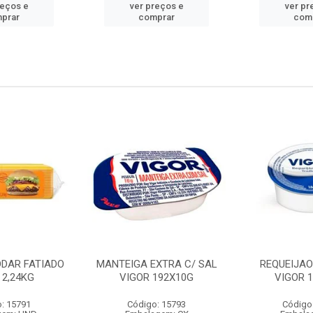
reços e
ver preços e
ver pr
prar
comprar
com
DDAR FATIADO
MANTEIGA EXTRA C/ SAL
REQUEIJA
 2,24KG
VIGOR 192X10G
VIGOR 
: 15791
Código: 15793
Código