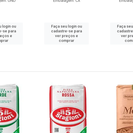
gem: UND
Embalagem: CX
Embala
 login ou
Faça seu login ou
Faça seu
e-se para
cadastre-se para
cadastre
reços e
ver preços e
ver pr
prar
comprar
com