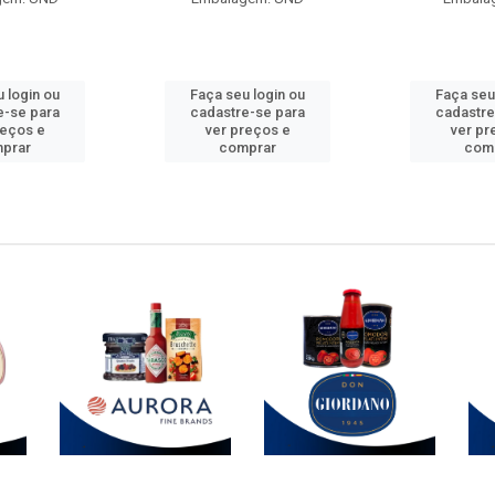
 login ou
Faça seu login ou
Faça seu
e-se para
cadastre-se para
cadastre
reços e
ver preços e
ver pr
prar
comprar
com