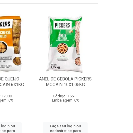
E QUEIJO
ANEL DE CEBOLA PICKERS
COXINHA
CAIN 6X1KG
MCCAIN 10X1,05KG
C/REQUEIJA
MCCAIN 6
: 17300
Código: 16511
Código:
gem: CX
Embalagem: CX
Embalag
 login ou
Faça seu login ou
Faça seu 
-se para
cadastre-se para
cadastre