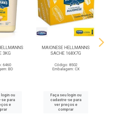
HELLMANNS
MAIONESE HELLMANNS
MOSTARDA 
E 3KG
SACHE 168X7G
SACHE 
: 6460
Código: 8502
Código
gem: BD
Embalagem: CX
Embalag
 login ou
Faça seu login ou
Faça seu 
-se para
cadastre-se para
cadastre
eços e
ver preços e
ver pr
prar
comprar
comp