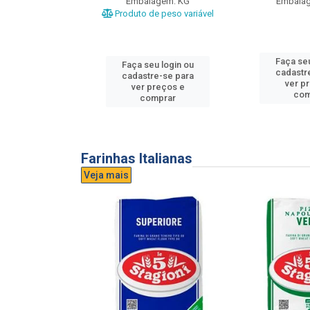
gem: UND
Embalagem: KG
Embala
Produto de peso variável
u login ou
Faça seu
Faça seu login ou
e-se para
cadastr
cadastre-se para
reços e
ver p
ver preços e
mprar
com
comprar
Farinhas Italianas
Veja mais