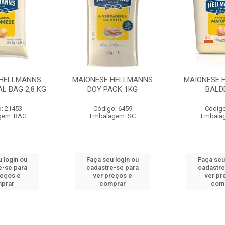
 HELLMANNS
MAIONESE HELLMANNS
MAIONESE 
L BAG 2,8 KG
DOY PACK 1KG
BALD
: 21453
Código: 6459
Código
gem: BAG
Embalagem: SC
Embala
 login ou
Faça seu login ou
Faça seu
e-se para
cadastre-se para
cadastre
reços e
ver preços e
ver pr
prar
comprar
com