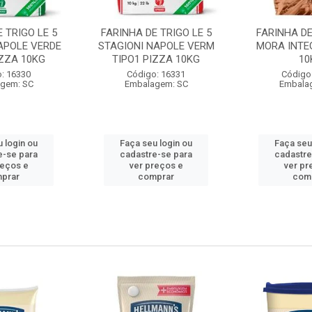
 TRIGO LE 5
FARINHA DE TRIGO LE 5
FARINHA DE
APOLE VERDE
STAGIONI NAPOLE VERM
MORA INTE
IZZA 10KG
TIPO1 PIZZA 10KG
10
: 16330
Código: 16331
Código
gem: SC
Embalagem: SC
Embala
 login ou
Faça seu login ou
Faça seu
e-se para
cadastre-se para
cadastre
reços e
ver preços e
ver pr
prar
comprar
com