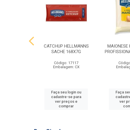
 HELLMANNS
CATCHUP HELLMANNS
MAIONESE
2,8 KG
SACHE 168X7G
PROFISSIONA
o: 9395
Código: 17117
Código
agem: SC
Embalagem: CX
Embala
u login ou
Faça seu login ou
Faça seu
e-se para
cadastre-se para
cadastr
reços e
ver preços e
ver p
mprar
comprar
com