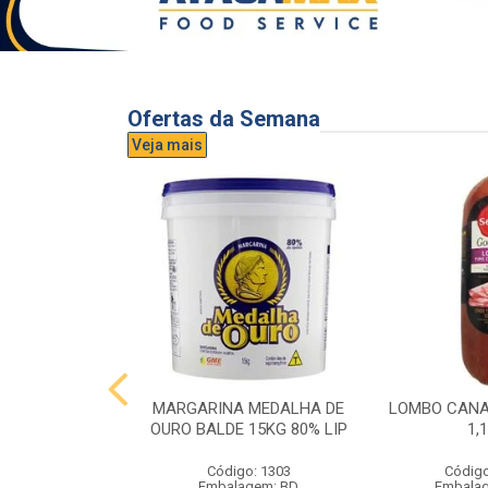
Ofertas da Semana
Veja mais
UVA AURORA
MARGARINA MEDALHA DE
LOMBO CANA
IDRO 1,5L
OURO BALDE 15KG 80% LIP
1,
o: 3296
Código: 1303
Código
gem: UND
Embalagem: BD
Embala