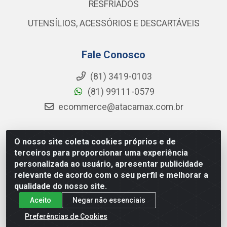
RESFRIADOS
UTENSÍLIOS, ACESSÓRIOS E DESCARTÁVEIS
Fale Conosco
(81) 3419-0103
(81) 99111-0579
ecommerce@atacamax.com.br
O nosso site coleta cookies próprios e de
Atacamax Importadora de Alimentos LTDA - RODOVIA BR-
terceiros para proporcionar uma experiência
101 - SUL, KM 79,60 GP E GALPAO:D - Muribeca, Jaboatão dos
personalizada ao usuário, apresentar publicidade
Guararapes - PE, 54355-010 - CNPJ 08.305.623/0001-84
relevante de acordo com o seu perfil e melhorar a
qualidade do nosso site.
Aceito
Negar não essenciais
Preferências de Cookies