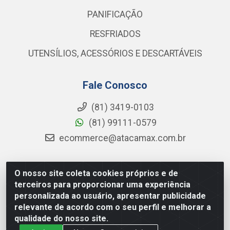
PANIFICAÇÃO
RESFRIADOS
UTENSÍLIOS, ACESSÓRIOS E DESCARTÁVEIS
Fale Conosco
(81) 3419-0103
(81) 99111-0579
ecommerce@atacamax.com.br
O nosso site coleta cookies próprios e de
Atacamax Importadora de Alimentos LTDA - RODOVIA BR-
terceiros para proporcionar uma experiência
101 - SUL, KM 79,60 GP E GALPAO:D - Muribeca, Jaboatão dos
personalizada ao usuário, apresentar publicidade
Guararapes - PE, 54355-010 - CNPJ 08.305.623/0001-84
relevante de acordo com o seu perfil e melhorar a
qualidade do nosso site.