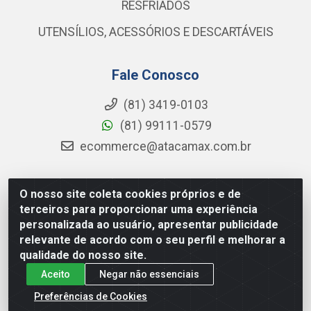
RESFRIADOS
UTENSÍLIOS, ACESSÓRIOS E DESCARTÁVEIS
Fale Conosco
(81) 3419-0103
(81) 99111-0579
ecommerce@atacamax.com.br
O nosso site coleta cookies próprios e de
Atacamax Importadora de Alimentos LTDA - RODOVIA BR-
terceiros para proporcionar uma experiência
101 - SUL, KM 79,60 GP E GALPAO:D - Muribeca, Jaboatão dos
personalizada ao usuário, apresentar publicidade
Guararapes - PE, 54355-010 - CNPJ 08.305.623/0001-84
relevante de acordo com o seu perfil e melhorar a
qualidade do nosso site.
Aceito
Negar não essenciais
Preferências de Cookies