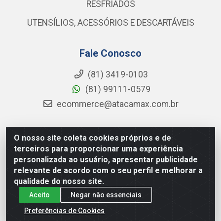
RESFRIADOS
UTENSÍLIOS, ACESSÓRIOS E DESCARTÁVEIS
Fale Conosco
(81) 3419-0103
(81) 99111-0579
ecommerce@atacamax.com.br
O nosso site coleta cookies próprios e de
Atacamax Importadora de Alimentos LTDA - RODOVIA BR-
terceiros para proporcionar uma experiência
101 - SUL, KM 79,60 GP E GALPAO:D - Muribeca, Jaboatão dos
personalizada ao usuário, apresentar publicidade
Guararapes - PE, 54355-010 - CNPJ 08.305.623/0001-84
relevante de acordo com o seu perfil e melhorar a
qualidade do nosso site.
Aceito
Negar não essenciais
Preferências de Cookies