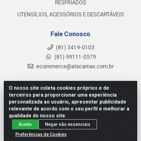
RESFRIADOS
UTENSÍLIOS, ACESSÓRIOS E DESCARTÁVEIS
Fale Conosco
(81) 3419-0103
(81) 99111-0579
ecommerce@atacamax.com.br
O nosso site coleta cookies próprios e de
Atacamax Importadora de Alimentos LTDA - RODOVIA BR-
terceiros para proporcionar uma experiência
101 - SUL, KM 79,60 GP E GALPAO:D - Muribeca, Jaboatão dos
personalizada ao usuário, apresentar publicidade
Guararapes - PE, 54355-010 - CNPJ 08.305.623/0001-84
relevante de acordo com o seu perfil e melhorar a
qualidade do nosso site.
Aceito
Negar não essenciais
Preferências de Cookies