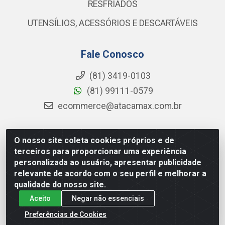
RESFRIADOS
UTENSÍLIOS, ACESSÓRIOS E DESCARTÁVEIS
Fale Conosco
(81) 3419-0103
(81) 99111-0579
ecommerce@atacamax.com.br
O nosso site coleta cookies próprios e de
Atacamax Importadora de Alimentos LTDA - RODOVIA BR-
terceiros para proporcionar uma experiência
101 - SUL, KM 79,60 GP E GALPAO:D - Muribeca, Jaboatão dos
personalizada ao usuário, apresentar publicidade
Guararapes - PE, 54355-010 - CNPJ 08.305.623/0001-84
relevante de acordo com o seu perfil e melhorar a
qualidade do nosso site.
Aceito
Negar não essenciais
Preferências de Cookies