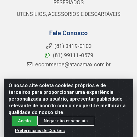
RESFRIADOS
UTENSÍLIOS, ACESSÓRIOS E DESCARTÁVEIS
Fale Conosco
(81) 3419-0103
(81) 99111-0579
ecommerce@atacamax.com.br
O nosso site coleta cookies próprios e de
Atacamax Importadora de Alimentos LTDA - RODOVIA BR-
terceiros para proporcionar uma experiência
101 - SUL, KM 79,60 GP E GALPAO:D - Muribeca, Jaboatão dos
personalizada ao usuário, apresentar publicidade
Guararapes - PE, 54355-010 - CNPJ 08.305.623/0001-84
relevante de acordo com o seu perfil e melhorar a
qualidade do nosso site.
Aceito
Negar não essenciais
Preferências de Cookies