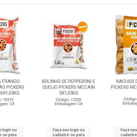
A FRANGO
BOLINHO DE PEPPERONI E
NACHOS D
AO PICKERS
QUEIJO PICKERS MCCAIN
PICKERS MC
6X1,05KG
5X1,05KG
Código
: 16513
Código: 17232
Embala
gem: CX
Embalagem: CX
 login ou
Faça seu login ou
Faça seu
e-se para
cadastre-se para
cadastre