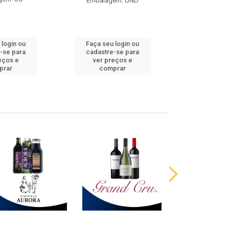
Embalagem: UND
 login ou
Faça seu login ou
Faça seu 
-se para
cadastre-se para
cadastre
eços e
ver preços e
ver pr
prar
comprar
comp