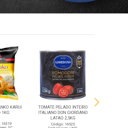
ANKO KARUI
TOMATE PELADO INTEIRO
QUEIJO PR
 1KG
ITALIANO DON GIORDANO
PRATO VIG
LATAO 2,5KG
: 16319
Código:
Código: 16525
gem: SC
Embalag