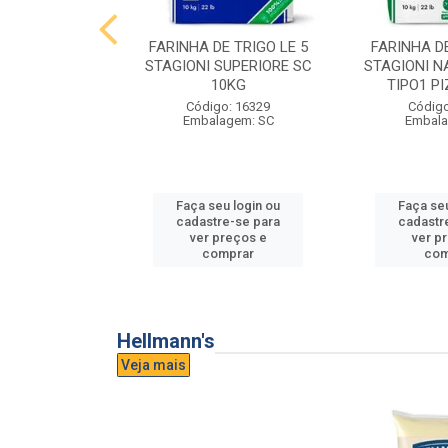
E TRIGO LE 5
FARINHA DE TRIGO LE 5
FARINHA DE
PASTA FRESCA
STAGIONI SUPERIORE SC
STAGIONI N
0KG
10KG
TIPO1 P
o: 16865
Código: 16329
Código
agem: SC
Embalagem: SC
Embala
u login ou
Faça seu login ou
Faça seu
e-se para
cadastre-se para
cadastr
reços e
ver preços e
ver p
mprar
comprar
com
Hellmann's
Veja mais