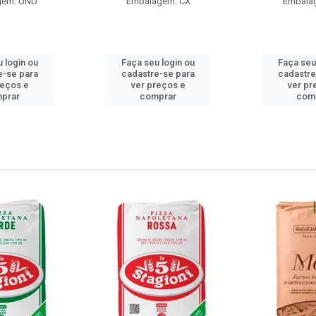
gem: UND
Embalagem: CX
Embala
 login ou
Faça seu login ou
Faça seu
e-se para
cadastre-se para
cadastre
reços e
ver preços e
ver pr
prar
comprar
com