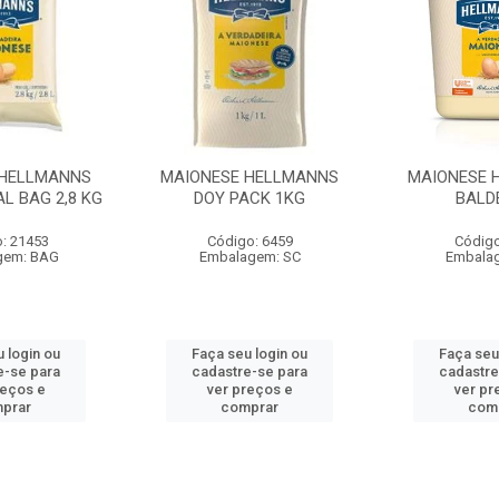
 HELLMANNS
MAIONESE HELLMANNS
MAIONESE 
L BAG 2,8 KG
DOY PACK 1KG
BALD
: 21453
Código: 6459
Código
gem: BAG
Embalagem: SC
Embala
 login ou
Faça seu login ou
Faça seu
e-se para
cadastre-se para
cadastre
reços e
ver preços e
ver pr
prar
comprar
com