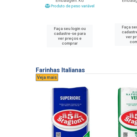
gem: UND
Embalagem: KG
Embala
Produto de peso variável
u login ou
Faça seu
Faça seu login ou
e-se para
cadastr
cadastre-se para
reços e
ver p
ver preços e
mprar
com
comprar
Farinhas Italianas
Veja mais