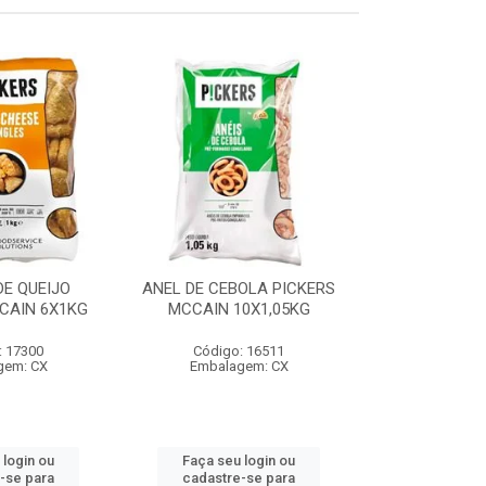
E QUEIJO
ANEL DE CEBOLA PICKERS
COXINHA
CAIN 6X1KG
MCCAIN 10X1,05KG
C/REQUEIJA
MCCAIN 6
: 17300
Código: 16511
Código:
gem: CX
Embalagem: CX
Embalag
 login ou
Faça seu login ou
Faça seu 
-se para
cadastre-se para
cadastre