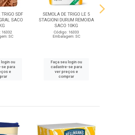
 TRIGO SDF
SEMOLA DE TRIGO LE 5
FARINHA DE 
GRAL SACO
STAGIONI DURUM REMOIDA
STAGIONI PA
KG
SACO 10KG
10
: 16332
Código: 16333
Código:
gem: SC
Embalagem: SC
Embalag
 login ou
Faça seu login ou
Faça seu 
-se para
cadastre-se para
cadastre
eços e
ver preços e
ver pr
prar
comprar
comp