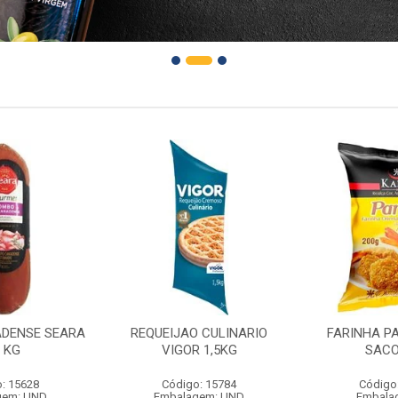
DENSE SEARA
REQUEIJAO CULINARIO
FARINHA P
1 KG
VIGOR 1,5KG
SACO
: 15628
Código: 15784
Código
gem: UND
Embalagem: UND
Embala