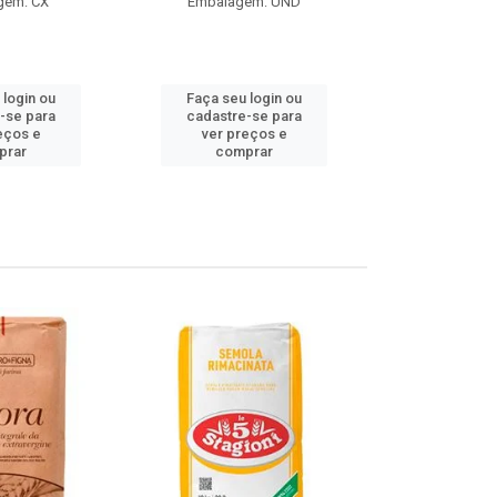
gem: CX
Embalagem: UND
Embalag
Produto de 
 login ou
Faça seu login ou
Faça seu 
-se para
cadastre-se para
cadastre
eços e
ver preços e
ver pr
prar
comprar
comp