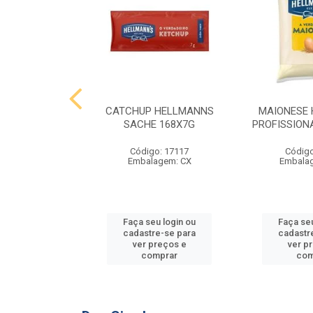
 HELLMANNS
CATCHUP HELLMANNS
MAIONESE
2,8 KG
SACHE 168X7G
PROFISSIONA
o: 9395
Código: 17117
Código
agem: SC
Embalagem: CX
Embala
u login ou
Faça seu login ou
Faça seu
e-se para
cadastre-se para
cadastr
reços e
ver preços e
ver p
mprar
comprar
com