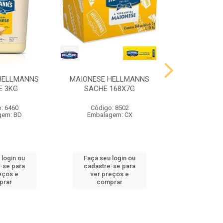
HELLMANNS
MAIONESE HELLMANNS
MOSTARDA 
E 3KG
SACHE 168X7G
SACHE 
: 6460
Código: 8502
Código
gem: BD
Embalagem: CX
Embalag
 login ou
Faça seu login ou
Faça seu 
-se para
cadastre-se para
cadastre
eços e
ver preços e
ver pr
prar
comprar
comp