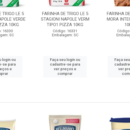
 TRIGO LE 5
FARINHA DE TRIGO LE 5
FARINHA DE
APOLE VERDE
STAGIONI NAPOLE VERM
MORA INTE
IZZA 10KG
TIPO1 PIZZA 10KG
10
: 16330
Código: 16331
Código
gem: SC
Embalagem: SC
Embala
 login ou
Faça seu login ou
Faça seu
e-se para
cadastre-se para
cadastre
reços e
ver preços e
ver pr
prar
comprar
com