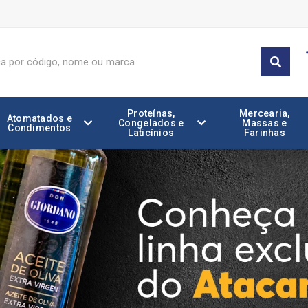
Proteínas,
Mercearia,
Atomatados e
Congelados e
Massas e
Condimentos
Laticínios
Farinhas