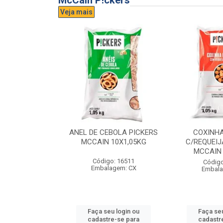
McCain P!ckers
Veja mais
DE QUEIJO
ANEL DE CEBOLA PICKERS
COXINH
CCAIN 6X1KG
MCCAIN 10X1,05KG
C/REQUEIJ
MCCAIN 
o: 17300
Código: 16511
Código
agem: CX
Embalagem: CX
Embala
u login ou
Faça seu login ou
Faça seu
e-se para
cadastre-se para
cadastr