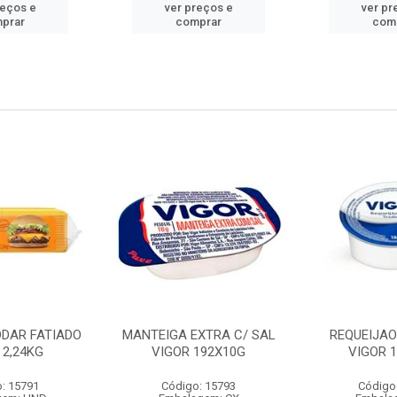
reços e
ver preços e
ver pr
prar
comprar
com
DDAR FATIADO
MANTEIGA EXTRA C/ SAL
REQUEIJA
 2,24KG
VIGOR 192X10G
VIGOR 
: 15791
Código: 15793
Código