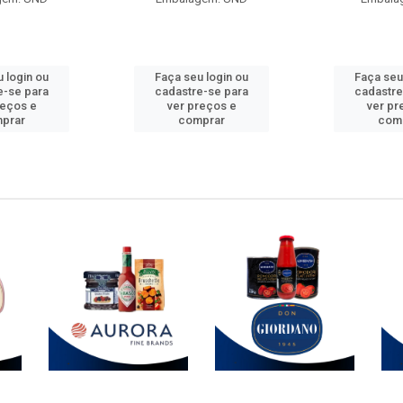
 login ou
Faça seu login ou
Faça seu
e-se para
cadastre-se para
cadastre
reços e
ver preços e
ver pr
prar
comprar
com