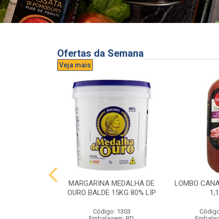
Ofertas da Semana
Veja mais
UVA AURORA
MARGARINA MEDALHA DE
LOMBO CANA
IDRO 1,5L
OURO BALDE 15KG 80% LIP
1,
o: 3296
Código: 1303
Código
gem: UND
Embalagem: BD
Embala