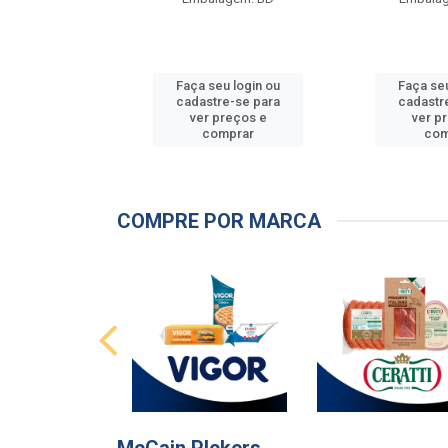
u login ou
Faça seu login ou
Faça seu
e-se para
cadastre-se para
cadastr
reços e
ver preços e
ver p
mprar
comprar
com
COMPRE POR MARCA