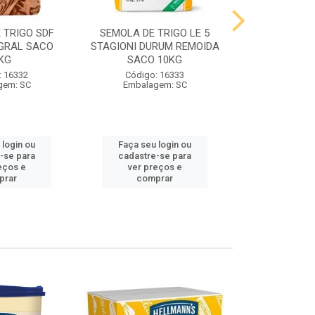
 TRIGO SDF
SEMOLA DE TRIGO LE 5
FARINHA DE 
GRAL SACO
STAGIONI DURUM REMOIDA
STAGIONI PA
KG
SACO 10KG
10
: 16332
Código: 16333
Código:
gem: SC
Embalagem: SC
Embalag
 login ou
Faça seu login ou
Faça seu 
-se para
cadastre-se para
cadastre
eços e
ver preços e
ver pr
prar
comprar
comp