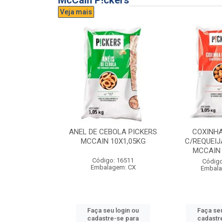
McCain P!ckers
Veja mais
DE QUEIJO
ANEL DE CEBOLA PICKERS
COXINH
CCAIN 6X1KG
MCCAIN 10X1,05KG
C/REQUEIJ
MCCAIN 
o: 17300
Código: 16511
Código
agem: CX
Embalagem: CX
Embala
u login ou
Faça seu login ou
Faça seu
e-se para
cadastre-se para
cadastr