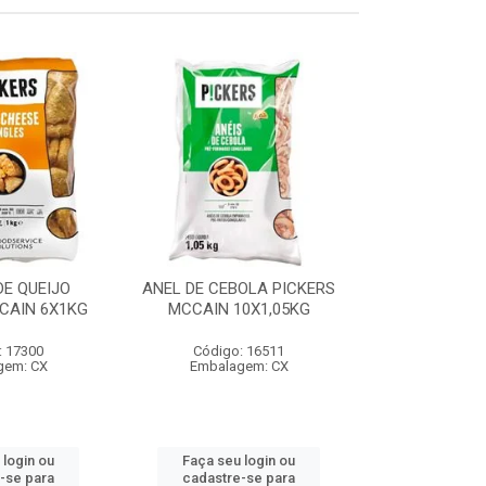
E QUEIJO
ANEL DE CEBOLA PICKERS
COXINHA
CAIN 6X1KG
MCCAIN 10X1,05KG
C/REQUEIJA
MCCAIN 6
: 17300
Código: 16511
Código:
gem: CX
Embalagem: CX
Embalag
 login ou
Faça seu login ou
Faça seu 
-se para
cadastre-se para
cadastre