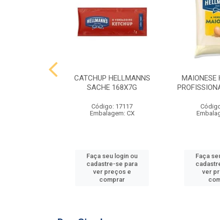
 HELLMANNS
CATCHUP HELLMANNS
MAIONESE
2,8 KG
SACHE 168X7G
PROFISSIONA
o: 9395
Código: 17117
Código
agem: SC
Embalagem: CX
Embala
u login ou
Faça seu login ou
Faça seu
e-se para
cadastre-se para
cadastr
reços e
ver preços e
ver p
mprar
comprar
com