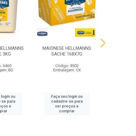
HELLMANNS
MAIONESE HELLMANNS
MOSTARDA 
E 3KG
SACHE 168X7G
SACHE 
: 6460
Código: 8502
Código
gem: BD
Embalagem: CX
Embalag
 login ou
Faça seu login ou
Faça seu 
-se para
cadastre-se para
cadastre
eços e
ver preços e
ver pr
prar
comprar
comp