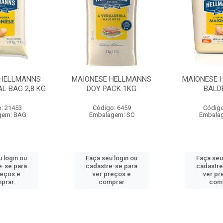
 HELLMANNS
MAIONESE HELLMANNS
MAIONESE 
L BAG 2,8 KG
DOY PACK 1KG
BALD
: 21453
Código: 6459
Código
gem: BAG
Embalagem: SC
Embala
 login ou
Faça seu login ou
Faça seu
e-se para
cadastre-se para
cadastre
reços e
ver preços e
ver pr
prar
comprar
com