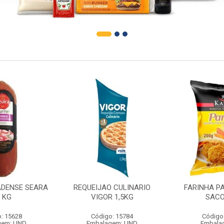
DENSE SEARA
REQUEIJAO CULINARIO
FARINHA P
1 KG
VIGOR 1,5KG
SACO
: 15628
Código: 15784
Código
gem: UND
Embalagem: UND
Embala