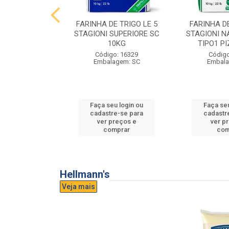
E TRIGO LE 5
FARINHA DE TRIGO LE 5
FARINHA DE
PASTA FRESCA
STAGIONI SUPERIORE SC
STAGIONI N
0KG
10KG
TIPO1 P
o: 16865
Código: 16329
Código
agem: SC
Embalagem: SC
Embala
u login ou
Faça seu login ou
Faça seu
e-se para
cadastre-se para
cadastr
reços e
ver preços e
ver p
mprar
comprar
com
Hellmann's
Veja mais