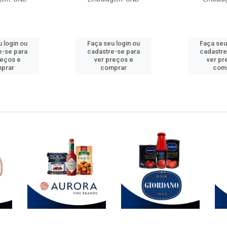
 login ou
Faça seu login ou
Faça seu
e-se para
cadastre-se para
cadastre
reços e
ver preços e
ver pr
prar
comprar
com