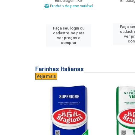
gem: UND
Embalagem: KG
Embala
Produto de peso variável
u login ou
Faça seu
Faça seu login ou
e-se para
cadastr
cadastre-se para
reços e
ver p
ver preços e
mprar
com
comprar
Farinhas Italianas
Veja mais