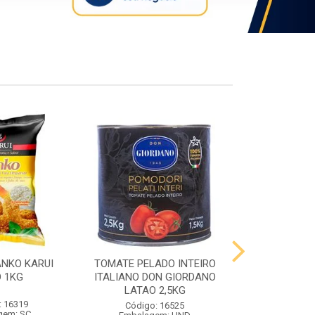
ANKO KARUI
TOMATE PELADO INTEIRO
QUEIJO PR
 1KG
ITALIANO DON GIORDANO
PRATO VIG
LATAO 2,5KG
: 16319
Código:
Código: 16525
gem: SC
Embalag