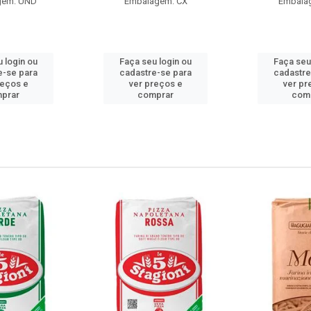
gem: UND
Embalagem: CX
Embala
 login ou
Faça seu login ou
Faça seu
e-se para
cadastre-se para
cadastre
reços e
ver preços e
ver pr
prar
comprar
com