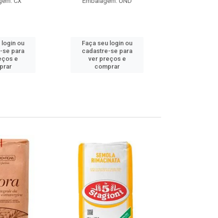
gem: CX
Embalagem: UND
Embalag
Produto de 
 login ou
Faça seu login ou
Faça seu 
-se para
cadastre-se para
cadastre
eços e
ver preços e
ver pr
prar
comprar
comp