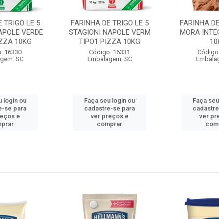
 TRIGO LE 5
FARINHA DE TRIGO LE 5
FARINHA DE
APOLE VERDE
STAGIONI NAPOLE VERM
MORA INTE
IZZA 10KG
TIPO1 PIZZA 10KG
10
: 16330
Código: 16331
Código
gem: SC
Embalagem: SC
Embala
 login ou
Faça seu login ou
Faça seu
e-se para
cadastre-se para
cadastre
reços e
ver preços e
ver pr
prar
comprar
com