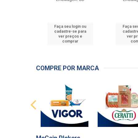
u login ou
Faça seu login ou
Faça seu
e-se para
cadastre-se para
cadastr
reços e
ver preços e
ver p
mprar
comprar
com
COMPRE POR MARCA