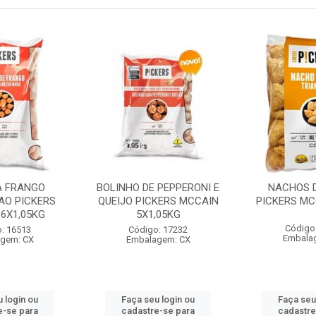
A FRANGO
BOLINHO DE PEPPERONI E
NACHOS D
AO PICKERS
QUEIJO PICKERS MCCAIN
PICKERS MC
6X1,05KG
5X1,05KG
Código
: 16513
Código: 17232
Embala
gem: CX
Embalagem: CX
 login ou
Faça seu login ou
Faça seu
e-se para
cadastre-se para
cadastre