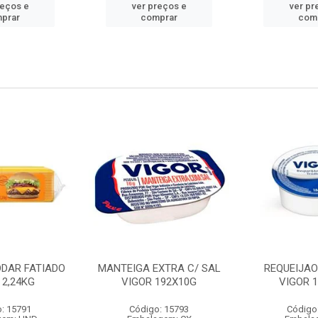
reços e
ver preços e
ver pr
prar
comprar
com
DDAR FATIADO
MANTEIGA EXTRA C/ SAL
REQUEIJA
 2,24KG
VIGOR 192X10G
VIGOR 
: 15791
Código: 15793
Código