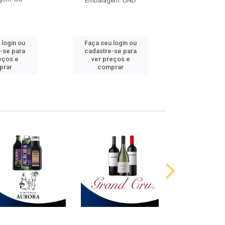
Embalagem: UND
 login ou
Faça seu login ou
Faça seu 
-se para
cadastre-se para
cadastre
eços e
ver preços e
ver pr
prar
comprar
comp