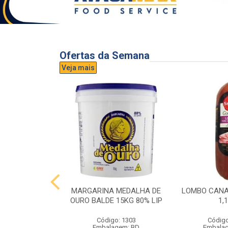
Ofertas da Semana
Veja mais
UVA AURORA
MARGARINA MEDALHA DE
LOMBO CANA
IDRO 1,5L
OURO BALDE 15KG 80% LIP
1,
o: 3296
Código: 1303
Código
gem: UND
Embalagem: BD
Embala