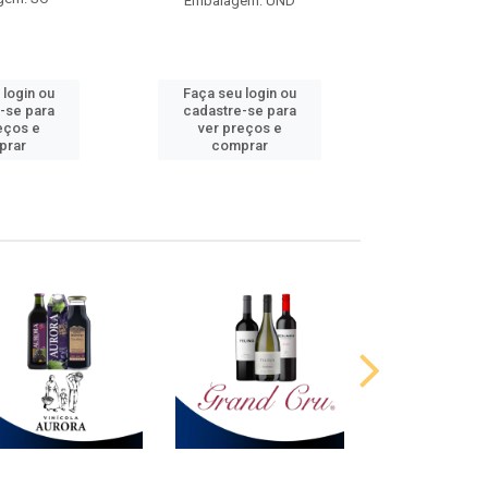
Embalagem: UND
 login ou
Faça seu login ou
Faça seu 
-se para
cadastre-se para
cadastre
eços e
ver preços e
ver pr
prar
comprar
comp