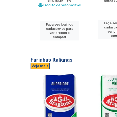
gem: UND
Embalagem: KG
Embala
Produto de peso variável
u login ou
Faça seu
Faça seu login ou
e-se para
cadastr
cadastre-se para
reços e
ver p
ver preços e
mprar
com
comprar
Farinhas Italianas
Veja mais