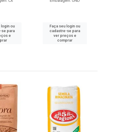
gem: CX
Embalagem: UND
Embalag
Produto de 
 login ou
Faça seu login ou
Faça seu 
-se para
cadastre-se para
cadastre
eços e
ver preços e
ver pr
prar
comprar
comp