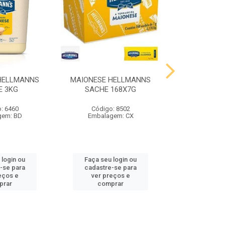
HELLMANNS
MAIONESE HELLMANNS
MOSTARDA 
E 3KG
SACHE 168X7G
SACHE 
: 6460
Código: 8502
Código
gem: BD
Embalagem: CX
Embalag
 login ou
Faça seu login ou
Faça seu 
-se para
cadastre-se para
cadastre
eços e
ver preços e
ver pr
prar
comprar
comp