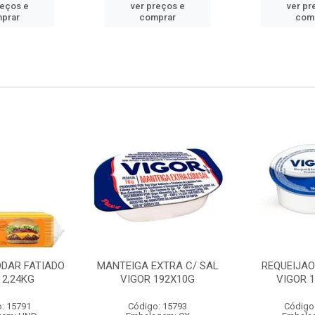
reços e
ver preços e
ver pr
prar
comprar
com
DDAR FATIADO
MANTEIGA EXTRA C/ SAL
REQUEIJA
 2,24KG
VIGOR 192X10G
VIGOR 
: 15791
Código: 15793
Código