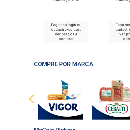
u login ou
Faça seu login ou
Faça seu
e-se para
cadastre-se para
cadastr
reços e
ver preços e
ver p
mprar
comprar
com
COMPRE POR MARCA