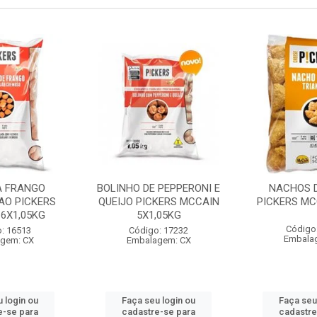
A FRANGO
BOLINHO DE PEPPERONI E
NACHOS D
AO PICKERS
QUEIJO PICKERS MCCAIN
PICKERS MC
6X1,05KG
5X1,05KG
Código
: 16513
Código: 17232
Embala
gem: CX
Embalagem: CX
 login ou
Faça seu login ou
Faça seu
e-se para
cadastre-se para
cadastre