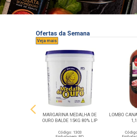
Ofertas da Semana
Veja mais
UVA AURORA
MARGARINA MEDALHA DE
LOMBO CANA
IDRO 1,5L
OURO BALDE 15KG 80% LIP
1,
o: 3296
Código: 1303
Código
gem: UND
Embalagem: BD
Embala