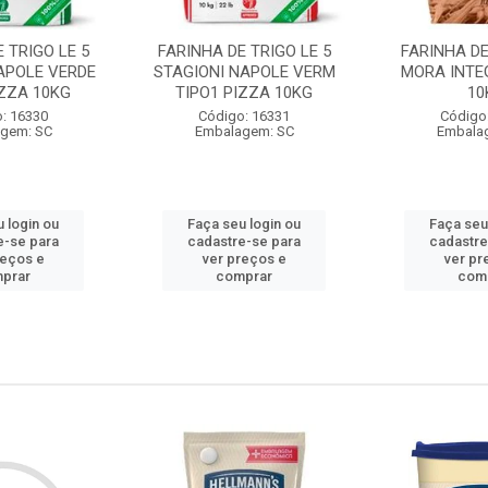
 TRIGO LE 5
FARINHA DE TRIGO LE 5
FARINHA DE
APOLE VERDE
STAGIONI NAPOLE VERM
MORA INTE
IZZA 10KG
TIPO1 PIZZA 10KG
10
: 16330
Código: 16331
Código
gem: SC
Embalagem: SC
Embala
 login ou
Faça seu login ou
Faça seu
e-se para
cadastre-se para
cadastre
reços e
ver preços e
ver pr
prar
comprar
com