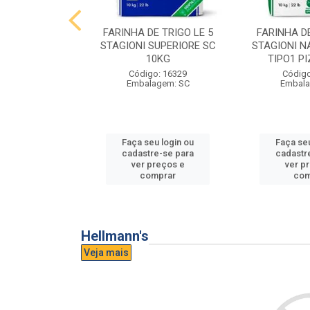
E TRIGO LE 5
FARINHA DE TRIGO LE 5
FARINHA DE
PASTA FRESCA
STAGIONI SUPERIORE SC
STAGIONI N
0KG
10KG
TIPO1 P
o: 16865
Código: 16329
Código
agem: SC
Embalagem: SC
Embala
u login ou
Faça seu login ou
Faça seu
e-se para
cadastre-se para
cadastr
reços e
ver preços e
ver p
mprar
comprar
com
Hellmann's
Veja mais