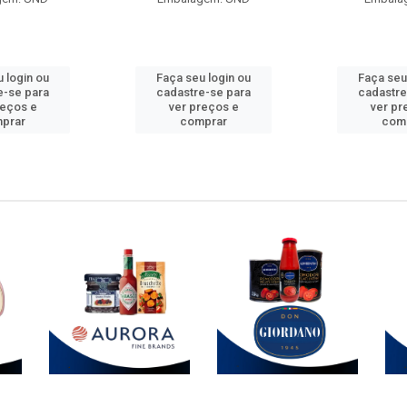
 login ou
Faça seu login ou
Faça seu
e-se para
cadastre-se para
cadastre
reços e
ver preços e
ver pr
prar
comprar
com