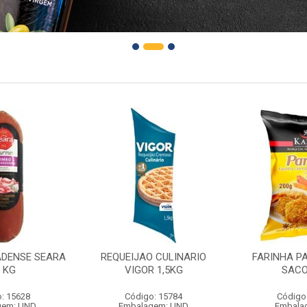
DENSE SEARA
REQUEIJAO CULINARIO
FARINHA P
1 KG
VIGOR 1,5KG
SACO
: 15628
Código: 15784
Código
gem: UND
Embalagem: UND
Embala