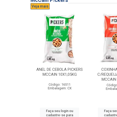
McCain P!ckers
Veja mais
DE QUEIJO
ANEL DE CEBOLA PICKERS
COXINH
CCAIN 6X1KG
MCCAIN 10X1,05KG
C/REQUEIJ
MCCAIN 
o: 17300
Código: 16511
Código
agem: CX
Embalagem: CX
Embala
u login ou
Faça seu login ou
Faça seu
e-se para
cadastre-se para
cadastr