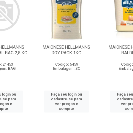
 HELLMANNS
MAIONESE HELLMANNS
MAIONESE 
L BAG 2,8 KG
DOY PACK 1KG
BALD
: 21453
Código: 6459
Código
gem: BAG
Embalagem: SC
Embala
 login ou
Faça seu login ou
Faça seu
e-se para
cadastre-se para
cadastre
reços e
ver preços e
ver pr
prar
comprar
com