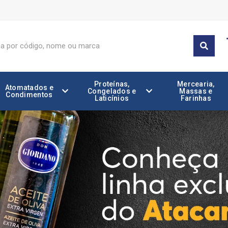
Proteínas,
Mercearia,
Atomatados e
Congelados e
Massas e
Condimentos
Laticínios
Farinhas