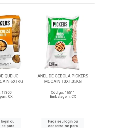
E QUEIJO
ANEL DE CEBOLA PICKERS
COXINHA
CAIN 6X1KG
MCCAIN 10X1,05KG
C/REQUEIJA
MCCAIN 6
: 17300
Código: 16511
Código:
gem: CX
Embalagem: CX
Embalag
 login ou
Faça seu login ou
Faça seu 
-se para
cadastre-se para
cadastre