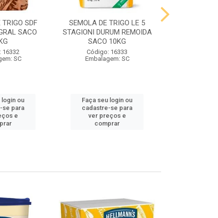
 TRIGO SDF
SEMOLA DE TRIGO LE 5
FARINHA DE 
GRAL SACO
STAGIONI DURUM REMOIDA
STAGIONI PA
KG
SACO 10KG
10
: 16332
Código: 16333
Código:
gem: SC
Embalagem: SC
Embalag
 login ou
Faça seu login ou
Faça seu 
-se para
cadastre-se para
cadastre
eços e
ver preços e
ver pr
prar
comprar
comp