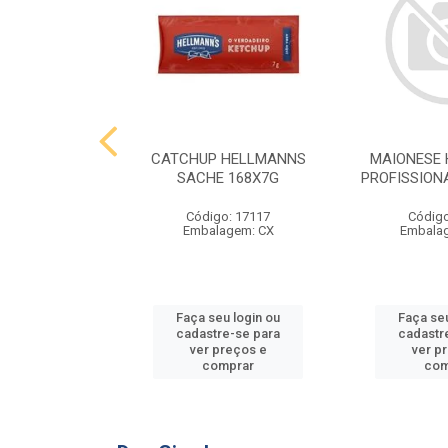
 HELLMANNS
CATCHUP HELLMANNS
MAIONESE
2,8 KG
SACHE 168X7G
PROFISSIONA
o: 9395
Código: 17117
Código
agem: SC
Embalagem: CX
Embala
u login ou
Faça seu login ou
Faça seu
e-se para
cadastre-se para
cadastr
reços e
ver preços e
ver p
mprar
comprar
com