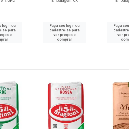
gem: UND
Embalagem: CX
Embala
 login ou
Faça seu login ou
Faça seu
e-se para
cadastre-se para
cadastre
reços e
ver preços e
ver pr
prar
comprar
com