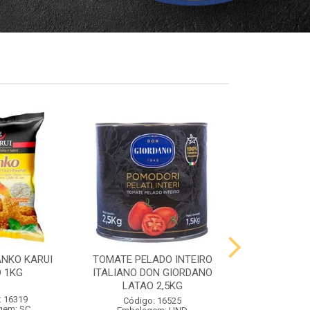
ANKO KARUI
TOMATE PELADO INTEIRO
QUEIJO PR
 1KG
ITALIANO DON GIORDANO
PRATO VIG
LATAO 2,5KG
: 16319
Código:
Código: 16525
gem: SC
Embalag