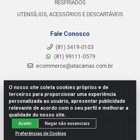
RESFRIADOS
UTENSÍLIOS, ACESSÓRIOS E DESCARTÁVEIS
Fale Conosco
(81) 3419-0103
(81) 99111-0579
ecommerce@atacamax.com.br
O nosso site coleta cookies próprios e de
Atacamax Importadora de Alimentos LTDA - RODOVIA BR-
terceiros para proporcionar uma experiência
101 - SUL, KM 79,60 GP E GALPAO:D - Muribeca, Jaboatão dos
personalizada ao usuário, apresentar publicidade
Guararapes - PE, 54355-010 - CNPJ 08.305.623/0001-84
relevante de acordo com o seu perfil e melhorar a
qualidade do nosso site.
Aceito
Negar não essenciais
Preferências de Cookies