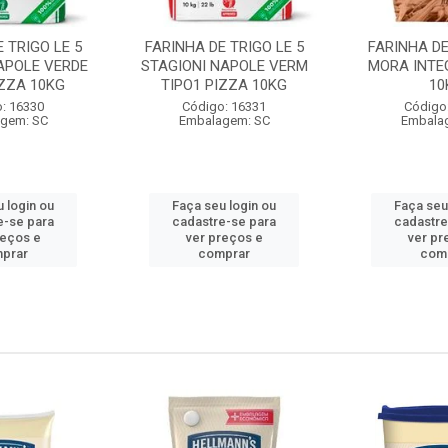
 TRIGO LE 5
FARINHA DE TRIGO LE 5
FARINHA DE
APOLE VERDE
STAGIONI NAPOLE VERM
MORA INTE
IZZA 10KG
TIPO1 PIZZA 10KG
10
: 16330
Código: 16331
Código
gem: SC
Embalagem: SC
Embala
 login ou
Faça seu login ou
Faça seu
e-se para
cadastre-se para
cadastre
reços e
ver preços e
ver pr
prar
comprar
com