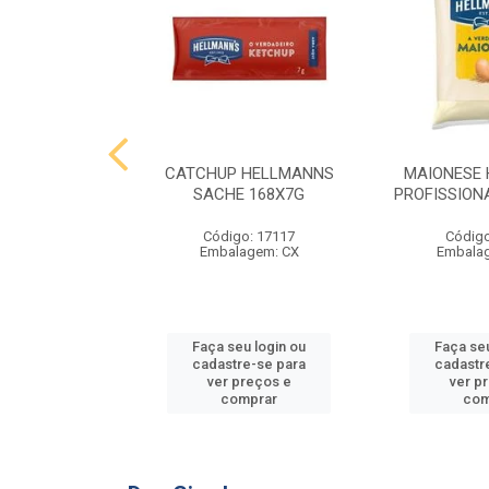
 HELLMANNS
CATCHUP HELLMANNS
MAIONESE
2,8 KG
SACHE 168X7G
PROFISSIONA
o: 9395
Código: 17117
Código
agem: SC
Embalagem: CX
Embala
u login ou
Faça seu login ou
Faça seu
e-se para
cadastre-se para
cadastr
reços e
ver preços e
ver p
mprar
comprar
com