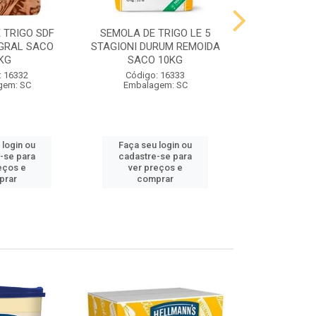
 TRIGO SDF
SEMOLA DE TRIGO LE 5
FARINHA DE 
GRAL SACO
STAGIONI DURUM REMOIDA
STAGIONI PA
KG
SACO 10KG
10
: 16332
Código: 16333
Código:
gem: SC
Embalagem: SC
Embalag
 login ou
Faça seu login ou
Faça seu 
-se para
cadastre-se para
cadastre
eços e
ver preços e
ver pr
prar
comprar
comp