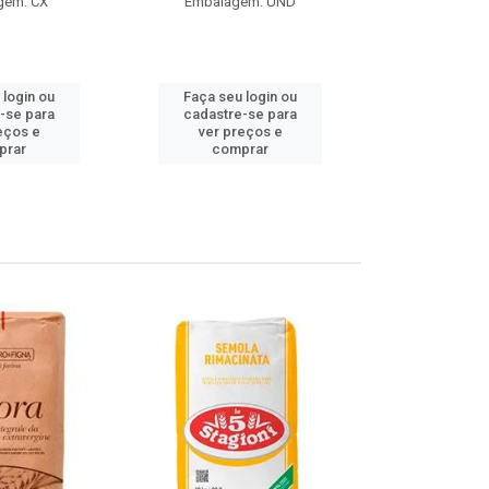
gem: CX
Embalagem: UND
Embalag
Produto de 
 login ou
Faça seu login ou
Faça seu 
-se para
cadastre-se para
cadastre
eços e
ver preços e
ver pr
prar
comprar
comp