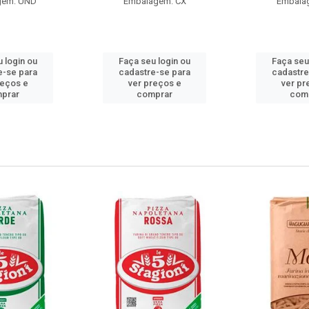
gem: UND
Embalagem: CX
Embala
 login ou
Faça seu login ou
Faça seu
e-se para
cadastre-se para
cadastre
reços e
ver preços e
ver pr
prar
comprar
com