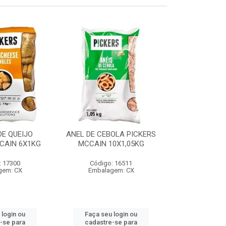
E QUEIJO
ANEL DE CEBOLA PICKERS
COXINHA
CAIN 6X1KG
MCCAIN 10X1,05KG
C/REQUEIJA
MCCAIN 6
: 17300
Código: 16511
Código:
gem: CX
Embalagem: CX
Embalag
 login ou
Faça seu login ou
Faça seu 
-se para
cadastre-se para
cadastre