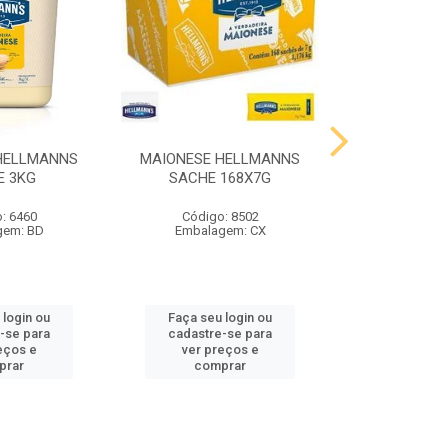
HELLMANNS
MAIONESE HELLMANNS
MOSTARDA 
E 3KG
SACHE 168X7G
SACHE 
: 6460
Código: 8502
Código
gem: BD
Embalagem: CX
Embalag
 login ou
Faça seu login ou
Faça seu 
-se para
cadastre-se para
cadastre
eços e
ver preços e
ver pr
prar
comprar
comp