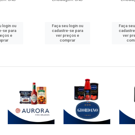
 login ou
Faça seu login ou
Faça seu
e-se para
cadastre-se para
cadastre
reços e
ver preços e
ver pr
prar
comprar
com