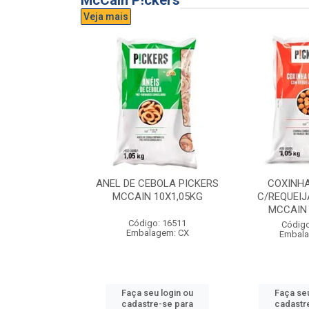
McCain P!ckers
Veja mais
DE QUEIJO
ANEL DE CEBOLA PICKERS
COXINH
CCAIN 6X1KG
MCCAIN 10X1,05KG
C/REQUEIJ
MCCAIN 
o: 17300
Código: 16511
Código
agem: CX
Embalagem: CX
Embala
u login ou
Faça seu login ou
Faça seu
e-se para
cadastre-se para
cadastr