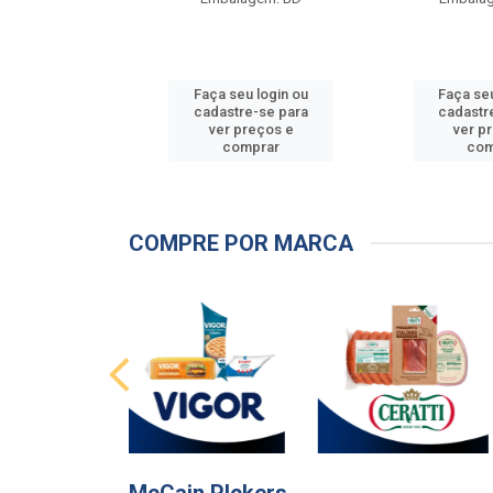
u login ou
Faça seu login ou
Faça seu
e-se para
cadastre-se para
cadastr
reços e
ver preços e
ver p
mprar
comprar
com
COMPRE POR MARCA