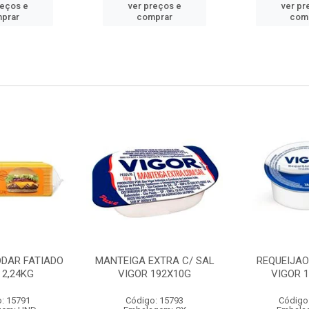
reços e
ver preços e
ver pr
prar
comprar
com
DDAR FATIADO
MANTEIGA EXTRA C/ SAL
REQUEIJA
 2,24KG
VIGOR 192X10G
VIGOR 
: 15791
Código: 15793
Código