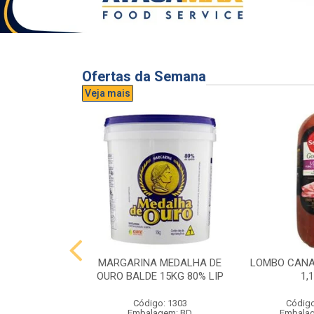
Ofertas da Semana
Veja mais
UVA AURORA
MARGARINA MEDALHA DE
LOMBO CANA
IDRO 1,5L
OURO BALDE 15KG 80% LIP
1,
o: 3296
Código: 1303
Código
gem: UND
Embalagem: BD
Embala