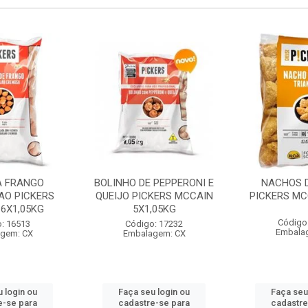
A FRANGO
BOLINHO DE PEPPERONI E
NACHOS D
AO PICKERS
QUEIJO PICKERS MCCAIN
PICKERS MC
6X1,05KG
5X1,05KG
Código
: 16513
Código: 17232
Embala
gem: CX
Embalagem: CX
 login ou
Faça seu login ou
Faça seu
e-se para
cadastre-se para
cadastre