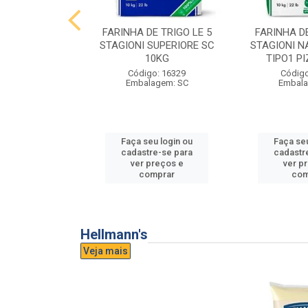
E TRIGO LE 5
FARINHA DE TRIGO LE 5
FARINHA DE
PASTA FRESCA
STAGIONI SUPERIORE SC
STAGIONI N
0KG
10KG
TIPO1 P
o: 16865
Código: 16329
Código
agem: SC
Embalagem: SC
Embala
u login ou
Faça seu login ou
Faça seu
e-se para
cadastre-se para
cadastr
reços e
ver preços e
ver p
mprar
comprar
com
Hellmann's
Veja mais