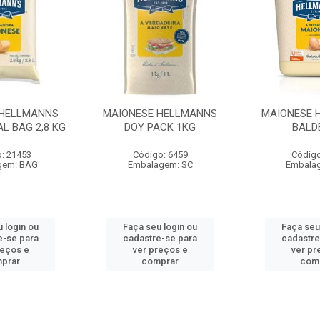
 HELLMANNS
MAIONESE HELLMANNS
MAIONESE 
L BAG 2,8 KG
DOY PACK 1KG
BALD
: 21453
Código: 6459
Código
gem: BAG
Embalagem: SC
Embala
 login ou
Faça seu login ou
Faça seu
e-se para
cadastre-se para
cadastre
reços e
ver preços e
ver pr
prar
comprar
com