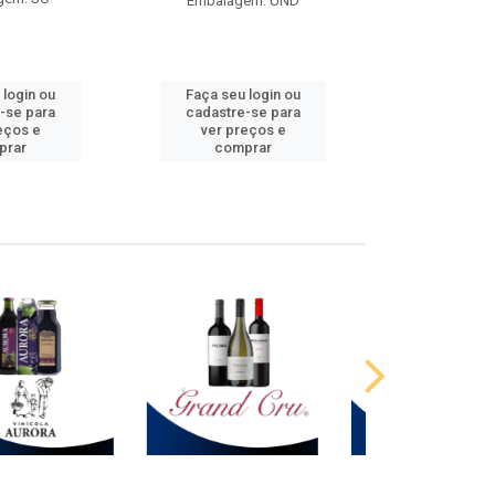
Embalagem: UND
 login ou
Faça seu login ou
Faça seu 
-se para
cadastre-se para
cadastre
eços e
ver preços e
ver pr
prar
comprar
comp