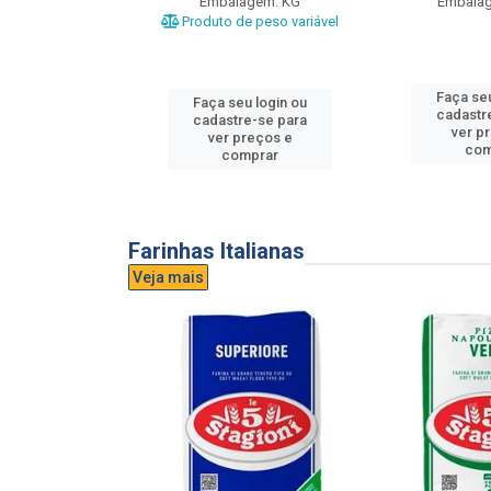
gem: UND
Embalagem: KG
Embala
Produto de peso variável
u login ou
Faça seu
Faça seu login ou
e-se para
cadastr
cadastre-se para
reços e
ver p
ver preços e
mprar
com
comprar
Farinhas Italianas
Veja mais