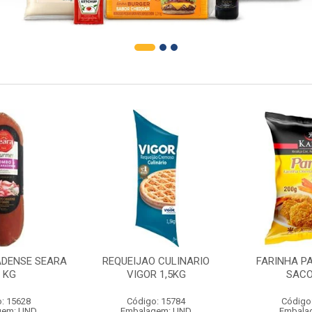
DENSE SEARA
REQUEIJAO CULINARIO
FARINHA P
1 KG
VIGOR 1,5KG
SACO
: 15628
Código: 15784
Código
gem: UND
Embalagem: UND
Embala