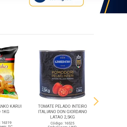
ANKO KARUI
TOMATE PELADO INTEIRO
QUEIJO PR
 1KG
ITALIANO DON GIORDANO
PRATO VIG
LATAO 2,5KG
: 16319
Código:
Código: 16525
gem: SC
Embalag