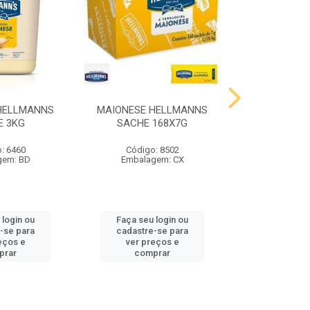
HELLMANNS
MAIONESE HELLMANNS
MOSTARDA 
E 3KG
SACHE 168X7G
SACHE 
: 6460
Código: 8502
Código
gem: BD
Embalagem: CX
Embalag
 login ou
Faça seu login ou
Faça seu 
-se para
cadastre-se para
cadastre
eços e
ver preços e
ver pr
prar
comprar
comp