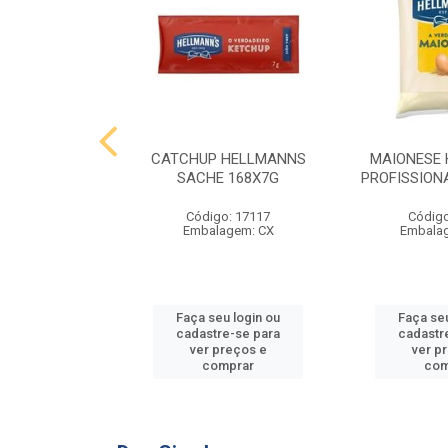
 HELLMANNS
CATCHUP HELLMANNS
MAIONESE
2,8 KG
SACHE 168X7G
PROFISSIONA
o: 9395
Código: 17117
Código
agem: SC
Embalagem: CX
Embala
u login ou
Faça seu login ou
Faça seu
e-se para
cadastre-se para
cadastr
reços e
ver preços e
ver p
mprar
comprar
com