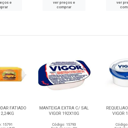
reços e
ver preços e
ver pr
prar
comprar
com
DDAR FATIADO
MANTEIGA EXTRA C/ SAL
REQUEIJA
 2,24KG
VIGOR 192X10G
VIGOR 
: 15791
Código: 15793
Código