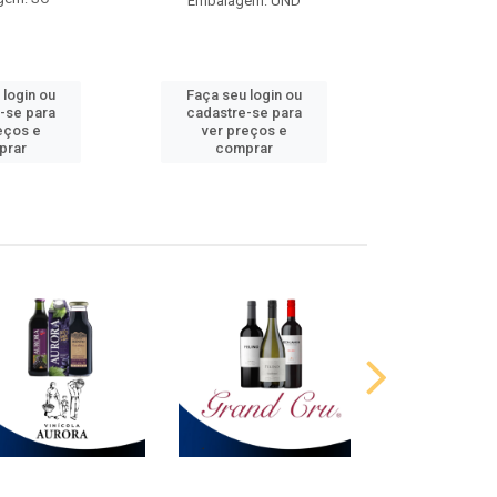
Embalagem: UND
 login ou
Faça seu login ou
Faça seu 
-se para
cadastre-se para
cadastre
eços e
ver preços e
ver pr
prar
comprar
comp