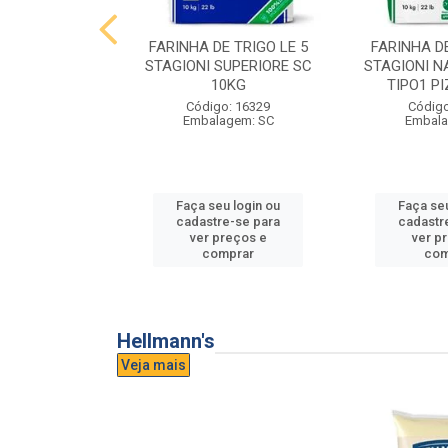
E TRIGO LE 5
FARINHA DE TRIGO LE 5
FARINHA DE
PASTA FRESCA
STAGIONI SUPERIORE SC
STAGIONI N
0KG
10KG
TIPO1 P
o: 16865
Código: 16329
Código
agem: SC
Embalagem: SC
Embala
u login ou
Faça seu login ou
Faça seu
e-se para
cadastre-se para
cadastr
reços e
ver preços e
ver p
mprar
comprar
com
Hellmann's
Veja mais