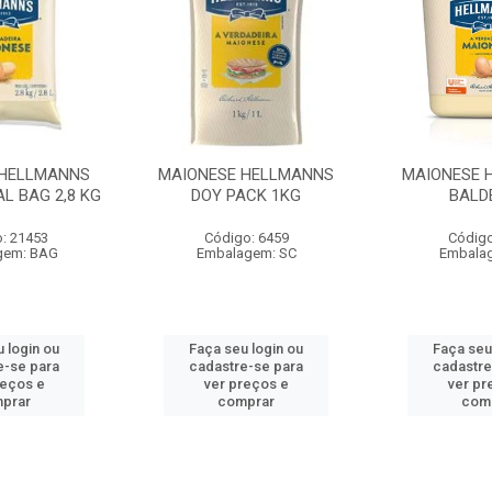
 HELLMANNS
MAIONESE HELLMANNS
MAIONESE 
L BAG 2,8 KG
DOY PACK 1KG
BALD
: 21453
Código: 6459
Código
gem: BAG
Embalagem: SC
Embala
 login ou
Faça seu login ou
Faça seu
e-se para
cadastre-se para
cadastre
reços e
ver preços e
ver pr
prar
comprar
com