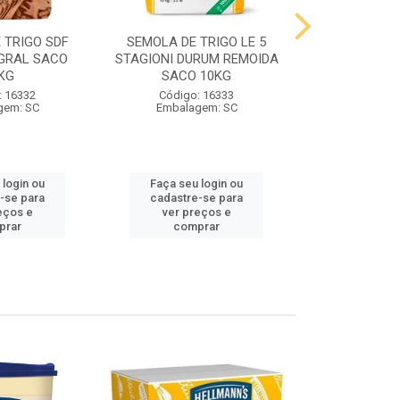
 TRIGO SDF
SEMOLA DE TRIGO LE 5
FARINHA DE 
GRAL SACO
STAGIONI DURUM REMOIDA
STAGIONI PA
KG
SACO 10KG
10
: 16332
Código: 16333
Código:
gem: SC
Embalagem: SC
Embalag
 login ou
Faça seu login ou
Faça seu 
-se para
cadastre-se para
cadastre
eços e
ver preços e
ver pr
prar
comprar
comp