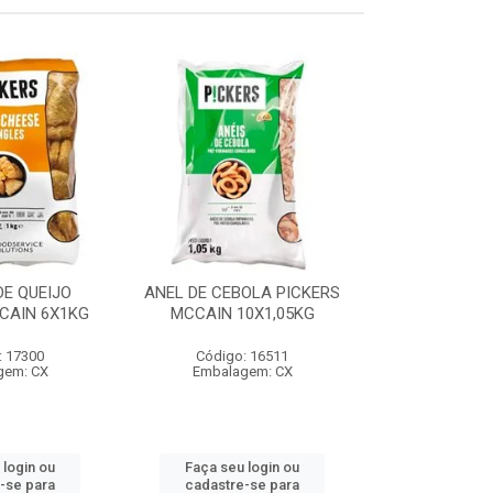
E QUEIJO
ANEL DE CEBOLA PICKERS
COXINHA
CAIN 6X1KG
MCCAIN 10X1,05KG
C/REQUEIJA
MCCAIN 6
: 17300
Código: 16511
Código:
gem: CX
Embalagem: CX
Embalag
 login ou
Faça seu login ou
Faça seu 
-se para
cadastre-se para
cadastre