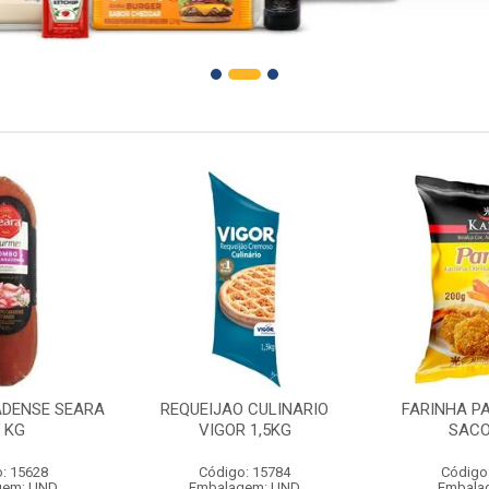
DENSE SEARA
REQUEIJAO CULINARIO
FARINHA P
1 KG
VIGOR 1,5KG
SACO
: 15628
Código: 15784
Código
gem: UND
Embalagem: UND
Embala