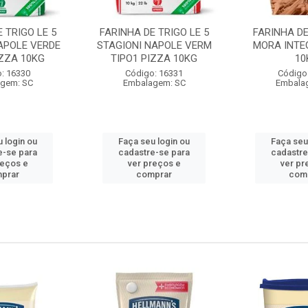
 TRIGO LE 5
FARINHA DE TRIGO LE 5
FARINHA DE
APOLE VERDE
STAGIONI NAPOLE VERM
MORA INTE
IZZA 10KG
TIPO1 PIZZA 10KG
10
: 16330
Código: 16331
Código
gem: SC
Embalagem: SC
Embala
 login ou
Faça seu login ou
Faça seu
e-se para
cadastre-se para
cadastre
reços e
ver preços e
ver pr
prar
comprar
com