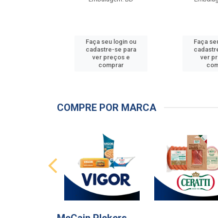
u login ou
Faça seu login ou
Faça seu
e-se para
cadastre-se para
cadastr
reços e
ver preços e
ver p
mprar
comprar
com
COMPRE POR MARCA