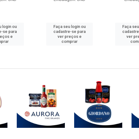
 login ou
Faça seu login ou
Faça seu
e-se para
cadastre-se para
cadastre
reços e
ver preços e
ver pr
prar
comprar
com