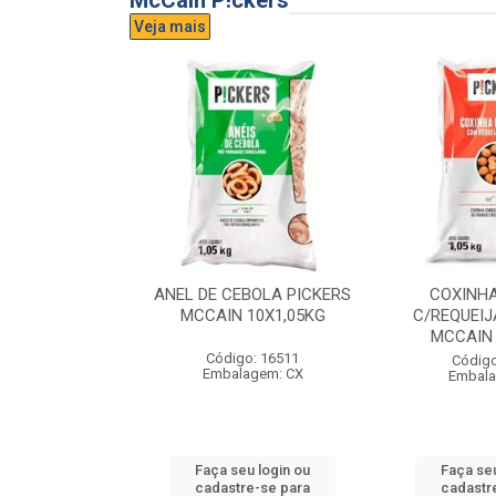
McCain P!ckers
Veja mais
DE QUEIJO
ANEL DE CEBOLA PICKERS
COXINH
CCAIN 6X1KG
MCCAIN 10X1,05KG
C/REQUEIJ
MCCAIN 
o: 17300
Código: 16511
Código
agem: CX
Embalagem: CX
Embala
u login ou
Faça seu login ou
Faça seu
e-se para
cadastre-se para
cadastr