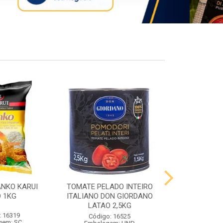
ANKO KARUI
TOMATE PELADO INTEIRO
QUEIJO PR
 1KG
ITALIANO DON GIORDANO
PRATO VIG
LATAO 2,5KG
: 16319
Código:
Código: 16525
gem: SC
Embalag