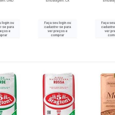
gem: UND
Embalagem: CX
Embala
 login ou
Faça seu login ou
Faça seu
e-se para
cadastre-se para
cadastre
reços e
ver preços e
ver pr
prar
comprar
com