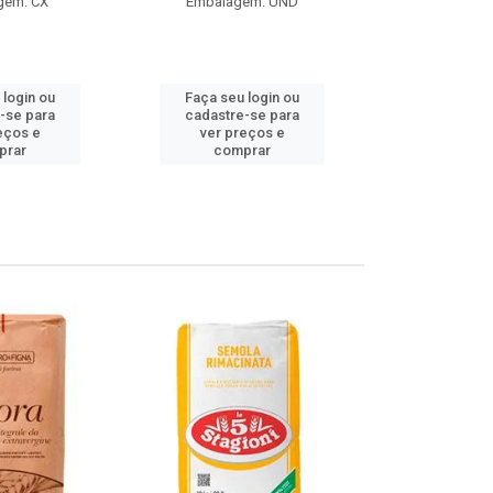
gem: CX
Embalagem: UND
Embalag
Produto de 
 login ou
Faça seu login ou
Faça seu 
-se para
cadastre-se para
cadastre
eços e
ver preços e
ver pr
prar
comprar
comp