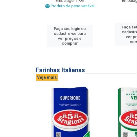
gem: UND
Embalagem: KG
Embala
Produto de peso variável
u login ou
Faça seu
Faça seu login ou
e-se para
cadastr
cadastre-se para
reços e
ver p
ver preços e
mprar
com
comprar
Farinhas Italianas
Veja mais