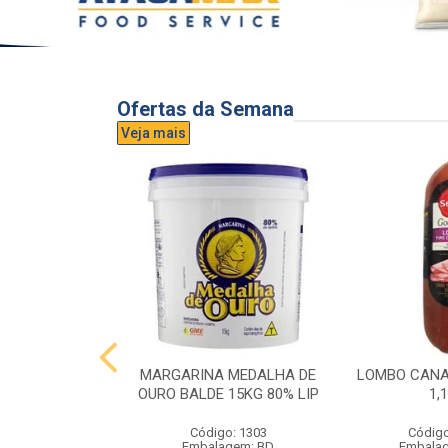
Ofertas da Semana
Veja mais
UVA AURORA
MARGARINA MEDALHA DE
LOMBO CANA
IDRO 1,5L
OURO BALDE 15KG 80% LIP
1,
o: 3296
Código: 1303
Código
gem: UND
Embalagem: BD
Embala