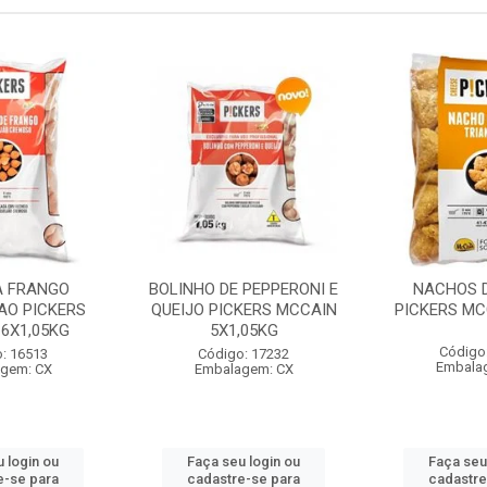
A FRANGO
BOLINHO DE PEPPERONI E
NACHOS D
AO PICKERS
QUEIJO PICKERS MCCAIN
PICKERS MC
6X1,05KG
5X1,05KG
Código
: 16513
Código: 17232
Embala
gem: CX
Embalagem: CX
 login ou
Faça seu login ou
Faça seu
e-se para
cadastre-se para
cadastre