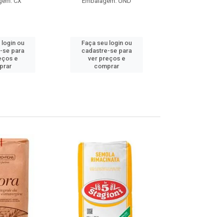
gem: CX
Embalagem: UND
Embalag
Produto de 
 login ou
Faça seu login ou
Faça seu 
-se para
cadastre-se para
cadastre
eços e
ver preços e
ver pr
prar
comprar
comp