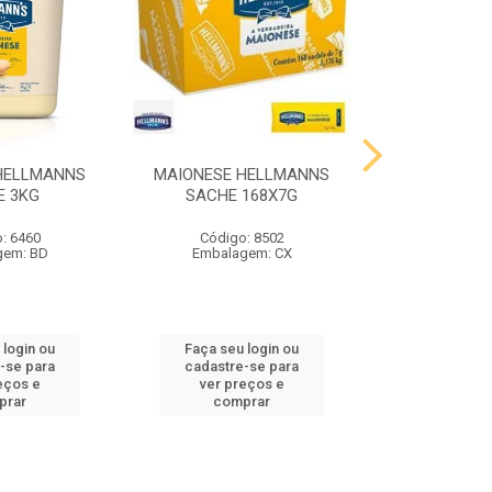
HELLMANNS
MAIONESE HELLMANNS
MOSTARDA 
E 3KG
SACHE 168X7G
SACHE 
: 6460
Código: 8502
Código
gem: BD
Embalagem: CX
Embalag
 login ou
Faça seu login ou
Faça seu 
-se para
cadastre-se para
cadastre
eços e
ver preços e
ver pr
prar
comprar
comp