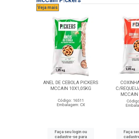
McCain P!ckers
Veja mais
DE QUEIJO
ANEL DE CEBOLA PICKERS
COXINH
CCAIN 6X1KG
MCCAIN 10X1,05KG
C/REQUEIJ
MCCAIN 
o: 17300
Código: 16511
Código
agem: CX
Embalagem: CX
Embala
u login ou
Faça seu login ou
Faça seu
e-se para
cadastre-se para
cadastr