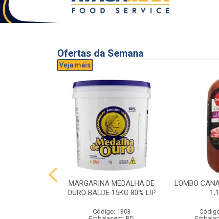
Ofertas da Semana
Veja mais
UVA AURORA
MARGARINA MEDALHA DE
LOMBO CANA
IDRO 1,5L
OURO BALDE 15KG 80% LIP
1,
o: 3296
Código: 1303
Código
gem: UND
Embalagem: BD
Embala