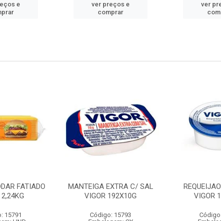
reços e
ver preços e
ver pr
prar
comprar
com
DDAR FATIADO
MANTEIGA EXTRA C/ SAL
REQUEIJA
 2,24KG
VIGOR 192X10G
VIGOR 
: 15791
Código: 15793
Código