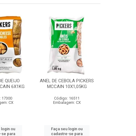
E QUEIJO
ANEL DE CEBOLA PICKERS
COXINHA
CAIN 6X1KG
MCCAIN 10X1,05KG
C/REQUEIJA
MCCAIN 6
: 17300
Código: 16511
Código:
gem: CX
Embalagem: CX
Embalag
 login ou
Faça seu login ou
Faça seu 
-se para
cadastre-se para
cadastre