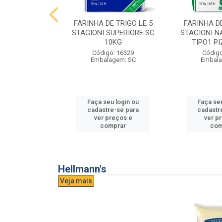
E TRIGO LE 5
FARINHA DE TRIGO LE 5
FARINHA DE
PASTA FRESCA
STAGIONI SUPERIORE SC
STAGIONI N
0KG
10KG
TIPO1 P
o: 16865
Código: 16329
Código
agem: SC
Embalagem: SC
Embala
u login ou
Faça seu login ou
Faça seu
e-se para
cadastre-se para
cadastr
reços e
ver preços e
ver p
mprar
comprar
com
Hellmann's
Veja mais