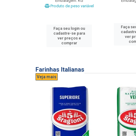
gem: UND
Embalagem: KG
Embala
Produto de peso variável
u login ou
Faça seu
Faça seu login ou
e-se para
cadastr
cadastre-se para
reços e
ver p
ver preços e
mprar
com
comprar
Farinhas Italianas
Veja mais