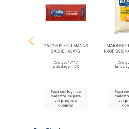
 HELLMANNS
CATCHUP HELLMANNS
MAIONESE
2,8 KG
SACHE 168X7G
PROFISSIONA
o: 9395
Código: 17117
Código
agem: SC
Embalagem: CX
Embala
u login ou
Faça seu login ou
Faça seu
e-se para
cadastre-se para
cadastr
reços e
ver preços e
ver p
mprar
comprar
com