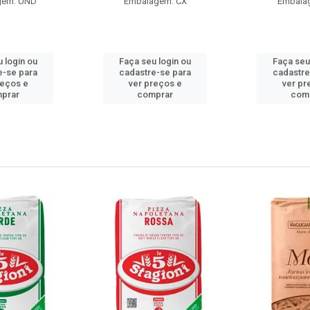
gem: UND
Embalagem: CX
Embala
 login ou
Faça seu login ou
Faça seu
e-se para
cadastre-se para
cadastre
reços e
ver preços e
ver pr
prar
comprar
com