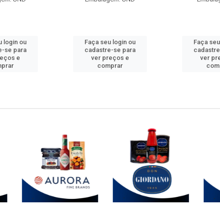
 login ou
Faça seu login ou
Faça seu
e-se para
cadastre-se para
cadastre
reços e
ver preços e
ver pr
prar
comprar
com