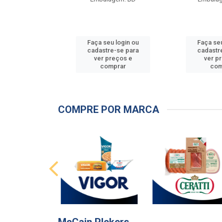
u login ou
Faça seu login ou
Faça seu
e-se para
cadastre-se para
cadastr
reços e
ver preços e
ver p
mprar
comprar
com
COMPRE POR MARCA