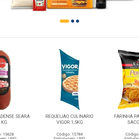
DENSE SEARA
REQUEIJAO CULINARIO
FARINHA P
1 KG
VIGOR 1,5KG
SACO
: 15628
Código: 15784
Código
gem: UND
Embalagem: UND
Embala