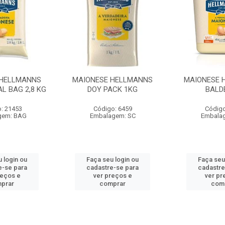
 HELLMANNS
MAIONESE HELLMANNS
MAIONESE 
L BAG 2,8 KG
DOY PACK 1KG
BALD
: 21453
Código: 6459
Código
gem: BAG
Embalagem: SC
Embala
 login ou
Faça seu login ou
Faça seu
e-se para
cadastre-se para
cadastre
reços e
ver preços e
ver pr
prar
comprar
com