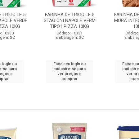
 TRIGO LE 5
FARINHA DE TRIGO LE 5
FARINHA DE
APOLE VERDE
STAGIONI NAPOLE VERM
MORA INTE
IZZA 10KG
TIPO1 PIZZA 10KG
10
: 16330
Código: 16331
Código
gem: SC
Embalagem: SC
Embala
 login ou
Faça seu login ou
Faça seu
e-se para
cadastre-se para
cadastre
reços e
ver preços e
ver pr
prar
comprar
com