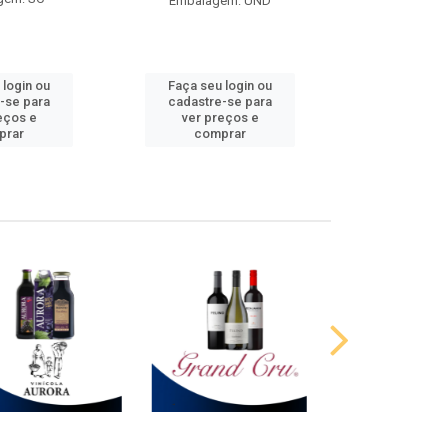
Embalagem: UND
 login ou
Faça seu login ou
Faça seu 
-se para
cadastre-se para
cadastre
eços e
ver preços e
ver pr
prar
comprar
comp