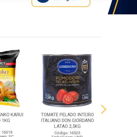
ANKO KARUI
TOMATE PELADO INTEIRO
QUEIJO PR
 1KG
ITALIANO DON GIORDANO
PRATO VIG
LATAO 2,5KG
: 16319
Código:
Código: 16525
gem: SC
Embalag