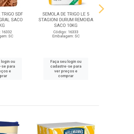
 TRIGO SDF
SEMOLA DE TRIGO LE 5
FARINHA DE 
GRAL SACO
STAGIONI DURUM REMOIDA
STAGIONI PA
KG
SACO 10KG
10
: 16332
Código: 16333
Código:
gem: SC
Embalagem: SC
Embalag
 login ou
Faça seu login ou
Faça seu 
-se para
cadastre-se para
cadastre
eços e
ver preços e
ver pr
prar
comprar
comp