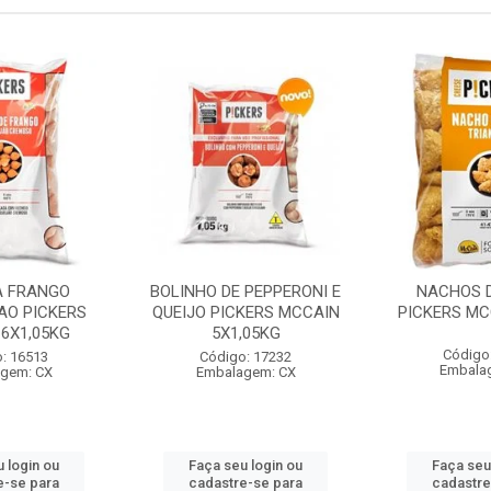
A FRANGO
BOLINHO DE PEPPERONI E
NACHOS D
AO PICKERS
QUEIJO PICKERS MCCAIN
PICKERS MC
6X1,05KG
5X1,05KG
Código
: 16513
Código: 17232
Embala
gem: CX
Embalagem: CX
 login ou
Faça seu login ou
Faça seu
e-se para
cadastre-se para
cadastre