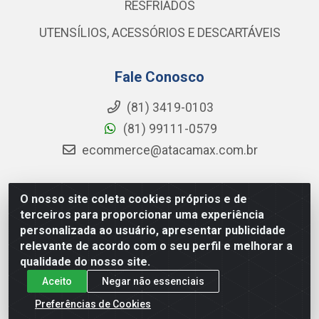
RESFRIADOS
UTENSÍLIOS, ACESSÓRIOS E DESCARTÁVEIS
Fale Conosco
(81) 3419-0103
(81) 99111-0579
ecommerce@atacamax.com.br
O nosso site coleta cookies próprios e de
Atacamax Importadora de Alimentos LTDA - RODOVIA BR-
terceiros para proporcionar uma experiência
101 - SUL, KM 79,60 GP E GALPAO:D - Muribeca, Jaboatão dos
personalizada ao usuário, apresentar publicidade
Guararapes - PE, 54355-010 - CNPJ 08.305.623/0001-84
relevante de acordo com o seu perfil e melhorar a
qualidade do nosso site.
Aceito
Negar não essenciais
Preferências de Cookies