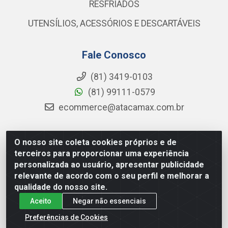
RESFRIADOS
UTENSÍLIOS, ACESSÓRIOS E DESCARTÁVEIS
Fale Conosco
(81) 3419-0103
(81) 99111-0579
ecommerce@atacamax.com.br
O nosso site coleta cookies próprios e de
Atacamax Importadora de Alimentos LTDA - RODOVIA BR-
terceiros para proporcionar uma experiência
101 - SUL, KM 79,60 GP E GALPAO:D - Muribeca, Jaboatão dos
personalizada ao usuário, apresentar publicidade
Guararapes - PE, 54355-010 - CNPJ 08.305.623/0001-84
relevante de acordo com o seu perfil e melhorar a
qualidade do nosso site.
Aceito
Negar não essenciais
Preferências de Cookies