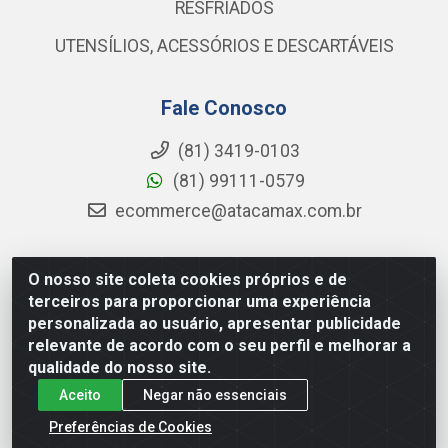
RESFRIADOS
UTENSÍLIOS, ACESSÓRIOS E DESCARTÁVEIS
Fale Conosco
(81) 3419-0103
(81) 99111-0579
ecommerce@atacamax.com.br
O nosso site coleta cookies próprios e de
Atacamax Importadora de Alimentos LTDA - RODOVIA BR-
terceiros para proporcionar uma experiência
101 - SUL, KM 79,60 GP E GALPAO:D - Muribeca, Jaboatão dos
personalizada ao usuário, apresentar publicidade
Guararapes - PE, 54355-010 - CNPJ 08.305.623/0001-84
relevante de acordo com o seu perfil e melhorar a
qualidade do nosso site.
Aceito
Negar não essenciais
Preferências de Cookies