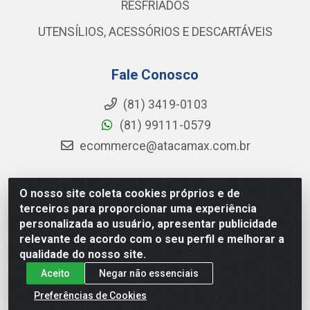
RESFRIADOS
UTENSÍLIOS, ACESSÓRIOS E DESCARTÁVEIS
Fale Conosco
(81) 3419-0103
(81) 99111-0579
ecommerce@atacamax.com.br
O nosso site coleta cookies próprios e de
Atacamax Importadora de Alimentos LTDA - RODOVIA BR-
terceiros para proporcionar uma experiência
101 - SUL, KM 79,60 GP E GALPAO:D - Muribeca, Jaboatão dos
personalizada ao usuário, apresentar publicidade
Guararapes - PE, 54355-010 - CNPJ 08.305.623/0001-84
relevante de acordo com o seu perfil e melhorar a
qualidade do nosso site.
Aceito
Negar não essenciais
Preferências de Cookies