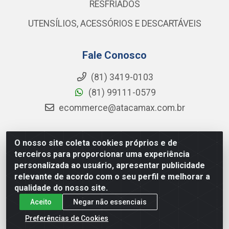
RESFRIADOS
UTENSÍLIOS, ACESSÓRIOS E DESCARTÁVEIS
Fale Conosco
(81) 3419-0103
(81) 99111-0579
ecommerce@atacamax.com.br
O nosso site coleta cookies próprios e de
Atacamax Importadora de Alimentos LTDA - RODOVIA BR-
terceiros para proporcionar uma experiência
101 - SUL, KM 79,60 GP E GALPAO:D - Muribeca, Jaboatão dos
personalizada ao usuário, apresentar publicidade
Guararapes - PE, 54355-010 - CNPJ 08.305.623/0001-84
relevante de acordo com o seu perfil e melhorar a
qualidade do nosso site.
Aceito
Negar não essenciais
Preferências de Cookies