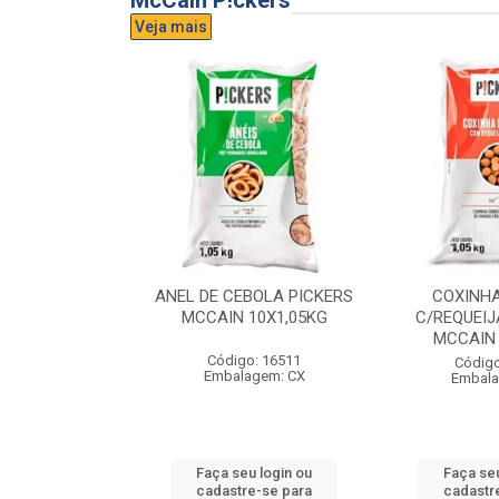
McCain P!ckers
Veja mais
DE QUEIJO
ANEL DE CEBOLA PICKERS
COXINH
CCAIN 6X1KG
MCCAIN 10X1,05KG
C/REQUEIJ
MCCAIN 
o: 17300
Código: 16511
Código
agem: CX
Embalagem: CX
Embala
u login ou
Faça seu login ou
Faça seu
e-se para
cadastre-se para
cadastr