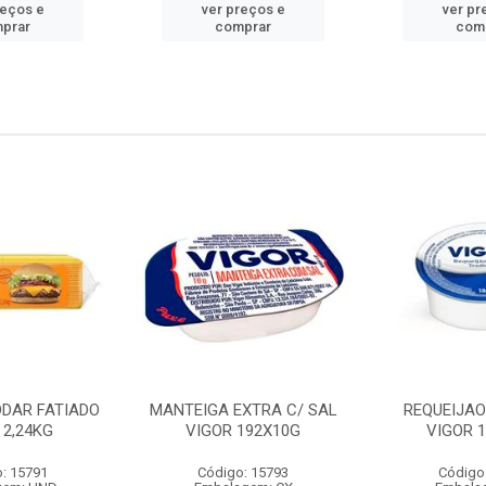
reços e
ver preços e
ver pr
prar
comprar
com
DDAR FATIADO
MANTEIGA EXTRA C/ SAL
REQUEIJA
 2,24KG
VIGOR 192X10G
VIGOR 
: 15791
Código: 15793
Código