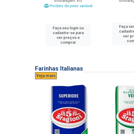
gem: UND
Embalagem: KG
Embala
Produto de peso variável
u login ou
Faça seu
Faça seu login ou
e-se para
cadastr
cadastre-se para
reços e
ver p
ver preços e
mprar
com
comprar
Farinhas Italianas
Veja mais