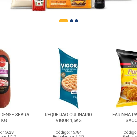
DENSE SEARA
REQUEIJAO CULINARIO
FARINHA P
1 KG
VIGOR 1,5KG
SACO
: 15628
Código: 15784
Código
gem: UND
Embalagem: UND
Embala