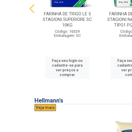
E TRIGO LE 5
FARINHA DE TRIGO LE 5
FARINHA DE
PASTA FRESCA
STAGIONI SUPERIORE SC
STAGIONI N
0KG
10KG
TIPO1 P
o: 16865
Código: 16329
Código
agem: SC
Embalagem: SC
Embala
u login ou
Faça seu login ou
Faça seu
e-se para
cadastre-se para
cadastr
reços e
ver preços e
ver p
mprar
comprar
com
Hellmann's
Veja mais