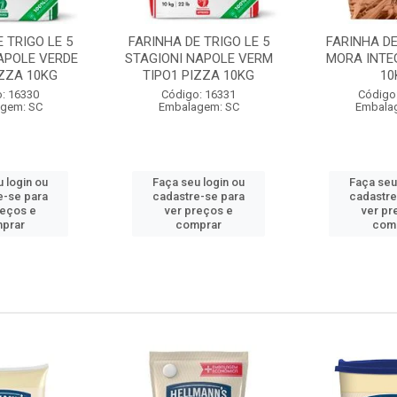
 TRIGO LE 5
FARINHA DE TRIGO LE 5
FARINHA DE
APOLE VERDE
STAGIONI NAPOLE VERM
MORA INTE
IZZA 10KG
TIPO1 PIZZA 10KG
10
: 16330
Código: 16331
Código
gem: SC
Embalagem: SC
Embala
 login ou
Faça seu login ou
Faça seu
e-se para
cadastre-se para
cadastre
reços e
ver preços e
ver pr
prar
comprar
com