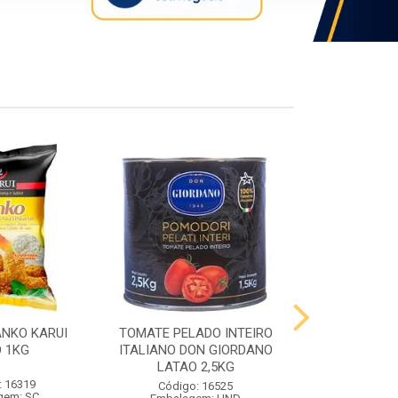
ANKO KARUI
TOMATE PELADO INTEIRO
QUEIJO PR
 1KG
ITALIANO DON GIORDANO
PRATO VIG
LATAO 2,5KG
: 16319
Código:
Código: 16525
gem: SC
Embalag