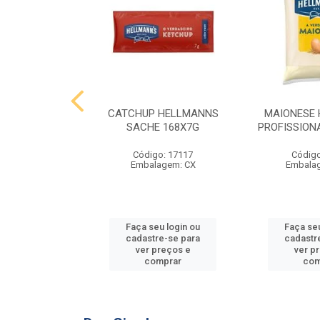
 HELLMANNS
CATCHUP HELLMANNS
MAIONESE
2,8 KG
SACHE 168X7G
PROFISSIONA
o: 9395
Código: 17117
Código
agem: SC
Embalagem: CX
Embala
u login ou
Faça seu login ou
Faça seu
e-se para
cadastre-se para
cadastr
reços e
ver preços e
ver p
mprar
comprar
com