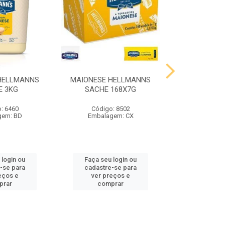
HELLMANNS
MAIONESE HELLMANNS
MOSTARDA 
E 3KG
SACHE 168X7G
SACHE 
: 6460
Código: 8502
Código
gem: BD
Embalagem: CX
Embalag
 login ou
Faça seu login ou
Faça seu 
-se para
cadastre-se para
cadastre
eços e
ver preços e
ver pr
prar
comprar
comp