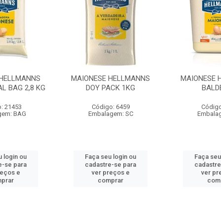
 HELLMANNS
MAIONESE HELLMANNS
MAIONESE 
L BAG 2,8 KG
DOY PACK 1KG
BALD
: 21453
Código: 6459
Código
gem: BAG
Embalagem: SC
Embala
 login ou
Faça seu login ou
Faça seu
e-se para
cadastre-se para
cadastre
reços e
ver preços e
ver pr
prar
comprar
com