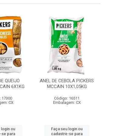
E QUEIJO
ANEL DE CEBOLA PICKERS
COXINHA
CAIN 6X1KG
MCCAIN 10X1,05KG
C/REQUEIJA
MCCAIN 6
: 17300
Código: 16511
Código:
gem: CX
Embalagem: CX
Embalag
 login ou
Faça seu login ou
Faça seu 
-se para
cadastre-se para
cadastre