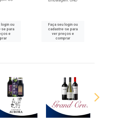
Embalagem: UND
 login ou
Faça seu login ou
Faça seu 
-se para
cadastre-se para
cadastre
eços e
ver preços e
ver pr
prar
comprar
comp