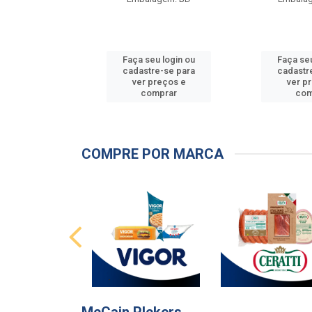
u login ou
Faça seu login ou
Faça seu
e-se para
cadastre-se para
cadastr
reços e
ver preços e
ver p
mprar
comprar
com
COMPRE POR MARCA