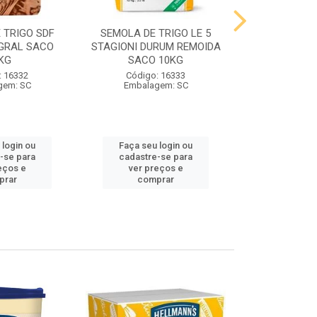
 TRIGO SDF
SEMOLA DE TRIGO LE 5
FARINHA DE 
GRAL SACO
STAGIONI DURUM REMOIDA
STAGIONI PA
KG
SACO 10KG
10
: 16332
Código: 16333
Código:
gem: SC
Embalagem: SC
Embalag
 login ou
Faça seu login ou
Faça seu 
-se para
cadastre-se para
cadastre
eços e
ver preços e
ver pr
prar
comprar
comp