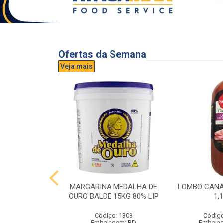
Ofertas da Semana
Veja mais
UVA AURORA
MARGARINA MEDALHA DE
LOMBO CANA
IDRO 1,5L
OURO BALDE 15KG 80% LIP
1,
o: 3296
Código: 1303
Código
gem: UND
Embalagem: BD
Embala