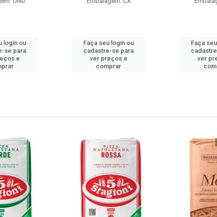
gem: UND
Embalagem: CX
Embala
 login ou
Faça seu login ou
Faça seu
e-se para
cadastre-se para
cadastre
reços e
ver preços e
ver pr
prar
comprar
com