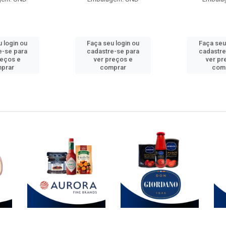
 login ou
Faça seu login ou
Faça seu
e-se para
cadastre-se para
cadastre
reços e
ver preços e
ver pr
prar
comprar
com