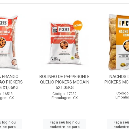
A FRANGO
BOLINHO DE PEPPERONI E
NACHOS D
AO PICKERS
QUEIJO PICKERS MCCAIN
PICKERS MC
6X1,05KG
5X1,05KG
Código
: 16513
Código: 17232
Embala
gem: CX
Embalagem: CX
 login ou
Faça seu login ou
Faça seu
e-se para
cadastre-se para
cadastre