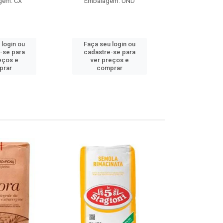
gem: CX
Embalagem: UND
Embalag
Produto de 
 login ou
Faça seu login ou
Faça seu 
-se para
cadastre-se para
cadastre
eços e
ver preços e
ver pr
prar
comprar
comp