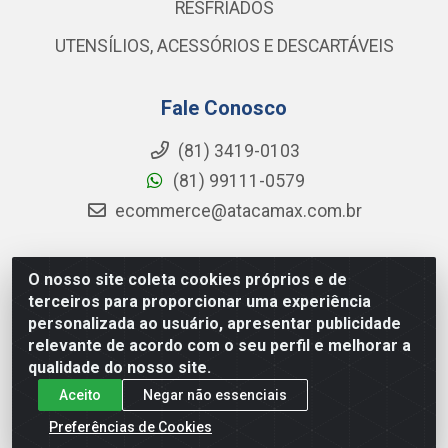
RESFRIADOS
UTENSÍLIOS, ACESSÓRIOS E DESCARTÁVEIS
Fale Conosco
(81) 3419-0103
(81) 99111-0579
ecommerce@atacamax.com.br
O nosso site coleta cookies próprios e de
Atacamax Importadora de Alimentos LTDA - RODOVIA BR-
terceiros para proporcionar uma experiência
101 - SUL, KM 79,60 GP E GALPAO:D - Muribeca, Jaboatão dos
personalizada ao usuário, apresentar publicidade
Guararapes - PE, 54355-010 - CNPJ 08.305.623/0001-84
relevante de acordo com o seu perfil e melhorar a
qualidade do nosso site.
Aceito
Negar não essenciais
Preferências de Cookies