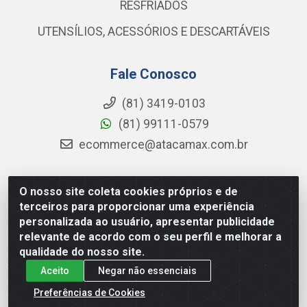
RESFRIADOS
UTENSÍLIOS, ACESSÓRIOS E DESCARTÁVEIS
Fale Conosco
(81) 3419-0103
(81) 99111-0579
ecommerce@atacamax.com.br
O nosso site coleta cookies próprios e de
Atacamax Importadora de Alimentos LTDA - RODOVIA BR-
terceiros para proporcionar uma experiência
101 - SUL, KM 79,60 GP E GALPAO:D - Muribeca, Jaboatão dos
personalizada ao usuário, apresentar publicidade
Guararapes - PE, 54355-010 - CNPJ 08.305.623/0001-84
relevante de acordo com o seu perfil e melhorar a
qualidade do nosso site.
Aceito
Negar não essenciais
Preferências de Cookies