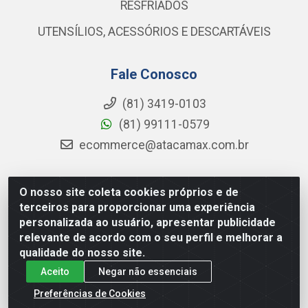
RESFRIADOS
UTENSÍLIOS, ACESSÓRIOS E DESCARTÁVEIS
Fale Conosco
(81) 3419-0103
(81) 99111-0579
ecommerce@atacamax.com.br
O nosso site coleta cookies próprios e de
Atacamax Importadora de Alimentos LTDA - RODOVIA BR-
terceiros para proporcionar uma experiência
101 - SUL, KM 79,60 GP E GALPAO:D - Muribeca, Jaboatão dos
personalizada ao usuário, apresentar publicidade
Guararapes - PE, 54355-010 - CNPJ 08.305.623/0001-84
relevante de acordo com o seu perfil e melhorar a
qualidade do nosso site.
Aceito
Negar não essenciais
Preferências de Cookies