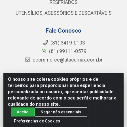
RESFRIADOS
UTENSÍLIOS, ACESSÓRIOS E DESCARTÁVEIS
Fale Conosco
(81) 3419-0103
(81) 99111-0579
ecommerce@atacamax.com.br
O nosso site coleta cookies próprios e de
Atacamax Importadora de Alimentos LTDA - RODOVIA BR-
terceiros para proporcionar uma experiência
101 - SUL, KM 79,60 GP E GALPAO:D - Muribeca, Jaboatão dos
personalizada ao usuário, apresentar publicidade
Guararapes - PE, 54355-010 - CNPJ 08.305.623/0001-84
relevante de acordo com o seu perfil e melhorar a
qualidade do nosso site.
Aceito
Negar não essenciais
Preferências de Cookies