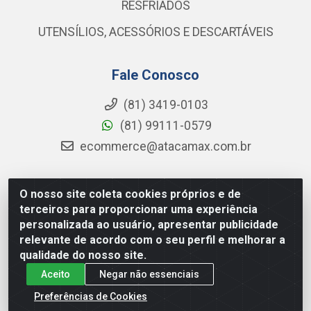
RESFRIADOS
UTENSÍLIOS, ACESSÓRIOS E DESCARTÁVEIS
Fale Conosco
(81) 3419-0103
(81) 99111-0579
ecommerce@atacamax.com.br
O nosso site coleta cookies próprios e de
Atacamax Importadora de Alimentos LTDA - RODOVIA BR-
terceiros para proporcionar uma experiência
101 - SUL, KM 79,60 GP E GALPAO:D - Muribeca, Jaboatão dos
personalizada ao usuário, apresentar publicidade
Guararapes - PE, 54355-010 - CNPJ 08.305.623/0001-84
relevante de acordo com o seu perfil e melhorar a
qualidade do nosso site.
Aceito
Negar não essenciais
Preferências de Cookies