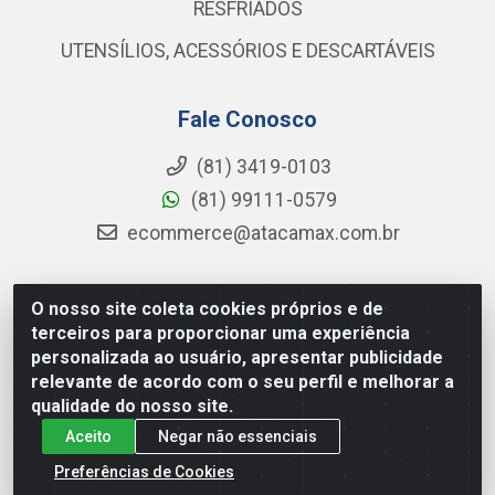
RESFRIADOS
UTENSÍLIOS, ACESSÓRIOS E DESCARTÁVEIS
Fale Conosco
(81) 3419-0103
(81) 99111-0579
ecommerce@atacamax.com.br
O nosso site coleta cookies próprios e de
Atacamax Importadora de Alimentos LTDA - RODOVIA BR-
terceiros para proporcionar uma experiência
101 - SUL, KM 79,60 GP E GALPAO:D - Muribeca, Jaboatão dos
personalizada ao usuário, apresentar publicidade
Guararapes - PE, 54355-010 - CNPJ 08.305.623/0001-84
relevante de acordo com o seu perfil e melhorar a
qualidade do nosso site.
Aceito
Negar não essenciais
Preferências de Cookies