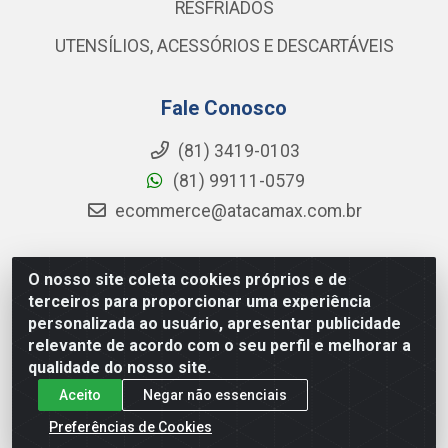
RESFRIADOS
UTENSÍLIOS, ACESSÓRIOS E DESCARTÁVEIS
Fale Conosco
(81) 3419-0103
(81) 99111-0579
ecommerce@atacamax.com.br
O nosso site coleta cookies próprios e de
Atacamax Importadora de Alimentos LTDA - RODOVIA BR-
terceiros para proporcionar uma experiência
101 - SUL, KM 79,60 GP E GALPAO:D - Muribeca, Jaboatão dos
personalizada ao usuário, apresentar publicidade
Guararapes - PE, 54355-010 - CNPJ 08.305.623/0001-84
relevante de acordo com o seu perfil e melhorar a
qualidade do nosso site.
Aceito
Negar não essenciais
Preferências de Cookies