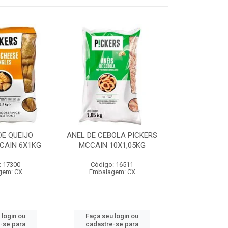
E QUEIJO
ANEL DE CEBOLA PICKERS
COXINHA
CAIN 6X1KG
MCCAIN 10X1,05KG
C/REQUEIJA
MCCAIN 6
: 17300
Código: 16511
Código:
gem: CX
Embalagem: CX
Embalag
 login ou
Faça seu login ou
Faça seu 
-se para
cadastre-se para
cadastre