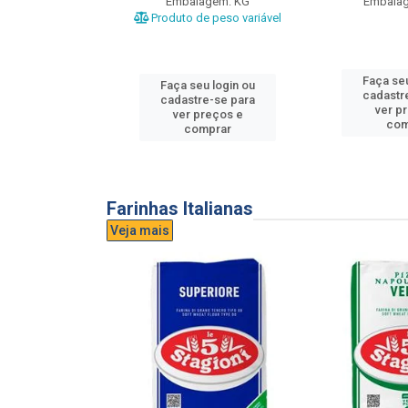
gem: UND
Embalagem: KG
Embala
Produto de peso variável
u login ou
Faça seu
Faça seu login ou
e-se para
cadastr
cadastre-se para
reços e
ver p
ver preços e
mprar
com
comprar
Farinhas Italianas
Veja mais