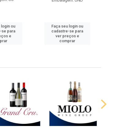
Embalagem: UND
 login ou
Faça seu login ou
Faça seu 
-se para
cadastre-se para
cadastre
eços e
ver preços e
ver pr
prar
comprar
comp