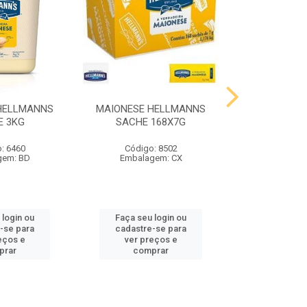
HELLMANNS
MAIONESE HELLMANNS
MOSTARDA 
E 3KG
SACHE 168X7G
SACHE 
: 6460
Código: 8502
Código
gem: BD
Embalagem: CX
Embalag
 login ou
Faça seu login ou
Faça seu 
-se para
cadastre-se para
cadastre
eços e
ver preços e
ver pr
prar
comprar
comp