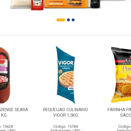
DENSE SEARA
REQUEIJAO CULINARIO
FARINHA P
1 KG
VIGOR 1,5KG
SACO
: 15628
Código: 15784
Código
gem: UND
Embalagem: UND
Embala