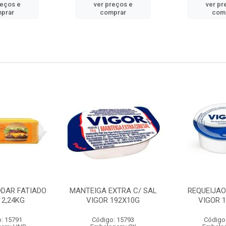
reços e
ver preços e
ver pr
prar
comprar
com
DDAR FATIADO
MANTEIGA EXTRA C/ SAL
REQUEIJA
 2,24KG
VIGOR 192X10G
VIGOR 
: 15791
Código: 15793
Código