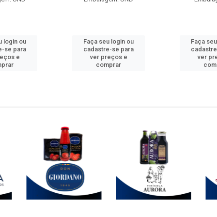
 login ou
Faça seu login ou
Faça seu
e-se para
cadastre-se para
cadastre
reços e
ver preços e
ver pr
prar
comprar
com