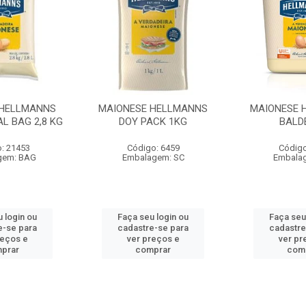
 HELLMANNS
MAIONESE HELLMANNS
MAIONESE 
L BAG 2,8 KG
DOY PACK 1KG
BALD
: 21453
Código: 6459
Código
gem: BAG
Embalagem: SC
Embala
 login ou
Faça seu login ou
Faça seu
e-se para
cadastre-se para
cadastre
reços e
ver preços e
ver pr
prar
comprar
com