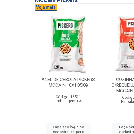
McCain P!ckers
Veja mais
DE QUEIJO
ANEL DE CEBOLA PICKERS
COXINH
CCAIN 6X1KG
MCCAIN 10X1,05KG
C/REQUEIJ
MCCAIN 
o: 17300
Código: 16511
Código
agem: CX
Embalagem: CX
Embala
u login ou
Faça seu login ou
Faça seu
e-se para
cadastre-se para
cadastr