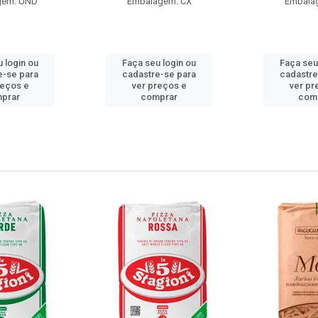
gem: UND
Embalagem: CX
Embala
 login ou
Faça seu login ou
Faça seu
e-se para
cadastre-se para
cadastre
reços e
ver preços e
ver pr
prar
comprar
com