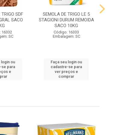
 TRIGO SDF
SEMOLA DE TRIGO LE 5
FARINHA DE 
GRAL SACO
STAGIONI DURUM REMOIDA
STAGIONI PA
KG
SACO 10KG
10
: 16332
Código: 16333
Código:
gem: SC
Embalagem: SC
Embalag
 login ou
Faça seu login ou
Faça seu 
-se para
cadastre-se para
cadastre
eços e
ver preços e
ver pr
prar
comprar
comp