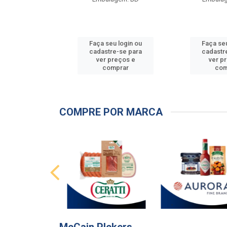
u login ou
Faça seu login ou
Faça seu
e-se para
cadastre-se para
cadastr
reços e
ver preços e
ver p
mprar
comprar
com
COMPRE POR MARCA