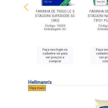
E TRIGO LE 5
FARINHA DE TRIGO LE 5
FARINHA DE
PASTA FRESCA
STAGIONI SUPERIORE SC
STAGIONI N
0KG
10KG
TIPO1 P
o: 16865
Código: 16329
Código
agem: SC
Embalagem: SC
Embala
u login ou
Faça seu login ou
Faça seu
e-se para
cadastre-se para
cadastr
reços e
ver preços e
ver p
mprar
comprar
com
Hellmann's
Veja mais