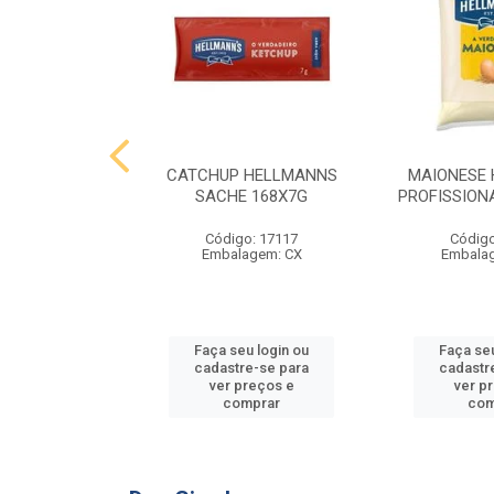
 HELLMANNS
CATCHUP HELLMANNS
MAIONESE
2,8 KG
SACHE 168X7G
PROFISSIONA
o: 9395
Código: 17117
Código
agem: SC
Embalagem: CX
Embala
u login ou
Faça seu login ou
Faça seu
e-se para
cadastre-se para
cadastr
reços e
ver preços e
ver p
mprar
comprar
com