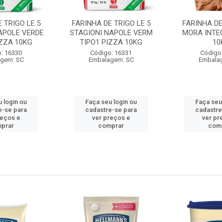
 TRIGO LE 5
FARINHA DE TRIGO LE 5
FARINHA DE
APOLE VERDE
STAGIONI NAPOLE VERM
MORA INTE
IZZA 10KG
TIPO1 PIZZA 10KG
10
: 16330
Código: 16331
Código
gem: SC
Embalagem: SC
Embala
 login ou
Faça seu login ou
Faça seu
e-se para
cadastre-se para
cadastre
reços e
ver preços e
ver pr
prar
comprar
com