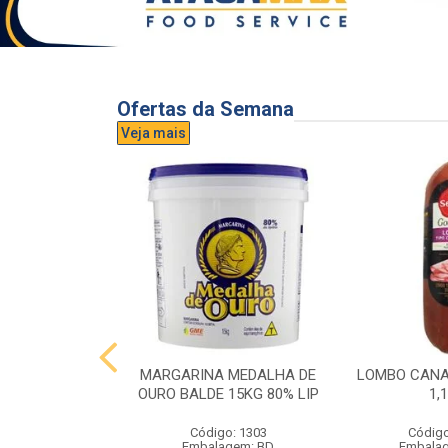
Ofertas da Semana
Veja mais
UVA AURORA
MARGARINA MEDALHA DE
LOMBO CANA
IDRO 1,5L
OURO BALDE 15KG 80% LIP
1,
o: 3296
Código: 1303
Código
gem: UND
Embalagem: BD
Embala