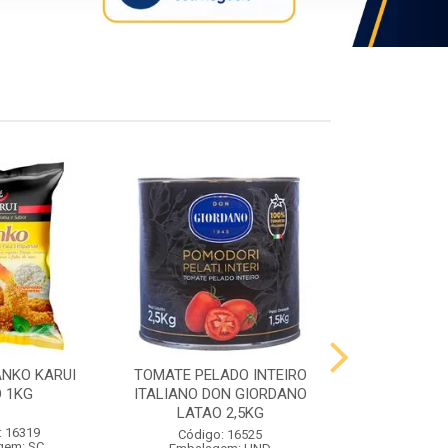
ANKO KARUI
TOMATE PELADO INTEIRO
QUEIJO PR
 1KG
ITALIANO DON GIORDANO
PRATO VIG
LATAO 2,5KG
: 16319
Código:
Código: 16525
gem: SC
Embalag