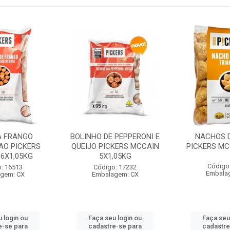
A FRANGO
BOLINHO DE PEPPERONI E
NACHOS D
AO PICKERS
QUEIJO PICKERS MCCAIN
PICKERS MC
6X1,05KG
5X1,05KG
Código
: 16513
Código: 17232
Embala
gem: CX
Embalagem: CX
 login ou
Faça seu login ou
Faça seu
e-se para
cadastre-se para
cadastre