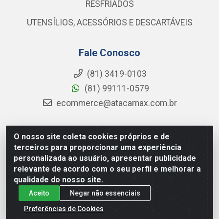
RESFRIADOS
UTENSÍLIOS, ACESSÓRIOS E DESCARTÁVEIS
Fale Conosco
(81) 3419-0103
(81) 99111-0579
ecommerce@atacamax.com.br
O nosso site coleta cookies próprios e de
Atacamax Importadora de Alimentos LTDA - RODOVIA BR-
terceiros para proporcionar uma experiência
101 - SUL, KM 79,60 GP E GALPAO:D - Muribeca, Jaboatão dos
personalizada ao usuário, apresentar publicidade
Guararapes - PE, 54355-010 - CNPJ 08.305.623/0001-84
relevante de acordo com o seu perfil e melhorar a
qualidade do nosso site.
Aceito
Negar não essenciais
Preferências de Cookies