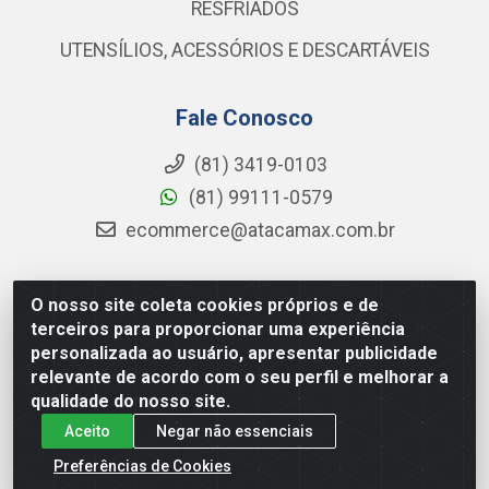
RESFRIADOS
UTENSÍLIOS, ACESSÓRIOS E DESCARTÁVEIS
Fale Conosco
(81) 3419-0103
(81) 99111-0579
ecommerce@atacamax.com.br
O nosso site coleta cookies próprios e de
Atacamax Importadora de Alimentos LTDA - RODOVIA BR-
terceiros para proporcionar uma experiência
101 - SUL, KM 79,60 GP E GALPAO:D - Muribeca, Jaboatão dos
personalizada ao usuário, apresentar publicidade
Guararapes - PE, 54355-010 - CNPJ 08.305.623/0001-84
relevante de acordo com o seu perfil e melhorar a
qualidade do nosso site.
Aceito
Negar não essenciais
Preferências de Cookies