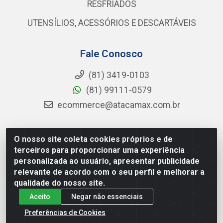
RESFRIADOS
UTENSÍLIOS, ACESSÓRIOS E DESCARTÁVEIS
Fale Conosco
(81) 3419-0103
(81) 99111-0579
ecommerce@atacamax.com.br
O nosso site coleta cookies próprios e de
Atacamax Importadora de Alimentos LTDA - RODOVIA BR-
terceiros para proporcionar uma experiência
101 - SUL, KM 79,60 GP E GALPAO:D - Muribeca, Jaboatão dos
personalizada ao usuário, apresentar publicidade
Guararapes - PE, 54355-010 - CNPJ 08.305.623/0001-84
relevante de acordo com o seu perfil e melhorar a
qualidade do nosso site.
Aceito
Negar não essenciais
Preferências de Cookies