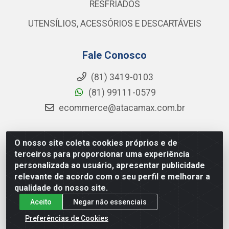
RESFRIADOS
UTENSÍLIOS, ACESSÓRIOS E DESCARTÁVEIS
Fale Conosco
(81) 3419-0103
(81) 99111-0579
ecommerce@atacamax.com.br
O nosso site coleta cookies próprios e de
Atacamax Importadora de Alimentos LTDA - RODOVIA BR-
terceiros para proporcionar uma experiência
101 - SUL, KM 79,60 GP E GALPAO:D - Muribeca, Jaboatão dos
personalizada ao usuário, apresentar publicidade
Guararapes - PE, 54355-010 - CNPJ 08.305.623/0001-84
relevante de acordo com o seu perfil e melhorar a
qualidade do nosso site.
Aceito
Negar não essenciais
Preferências de Cookies