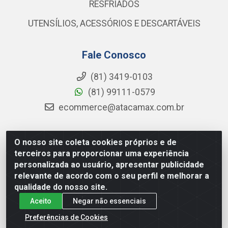
RESFRIADOS
UTENSÍLIOS, ACESSÓRIOS E DESCARTÁVEIS
Fale Conosco
(81) 3419-0103
(81) 99111-0579
ecommerce@atacamax.com.br
O nosso site coleta cookies próprios e de
Atacamax Importadora de Alimentos LTDA - RODOVIA BR-
terceiros para proporcionar uma experiência
101 - SUL, KM 79,60 GP E GALPAO:D - Muribeca, Jaboatão dos
personalizada ao usuário, apresentar publicidade
Guararapes - PE, 54355-010 - CNPJ 08.305.623/0001-84
relevante de acordo com o seu perfil e melhorar a
qualidade do nosso site.
Aceito
Negar não essenciais
Preferências de Cookies