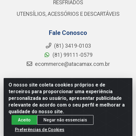
RESFRIADOS
UTENSÍLIOS, ACESSÓRIOS E DESCARTÁVEIS
Fale Conosco
(81) 3419-0103
(81) 99111-0579
ecommerce@atacamax.com.br
O nosso site coleta cookies próprios e de
Atacamax Importadora de Alimentos LTDA - RODOVIA BR-
terceiros para proporcionar uma experiência
101 - SUL, KM 79,60 GP E GALPAO:D - Muribeca, Jaboatão dos
personalizada ao usuário, apresentar publicidade
Guararapes - PE, 54355-010 - CNPJ 08.305.623/0001-84
relevante de acordo com o seu perfil e melhorar a
qualidade do nosso site.
Aceito
Negar não essenciais
Preferências de Cookies