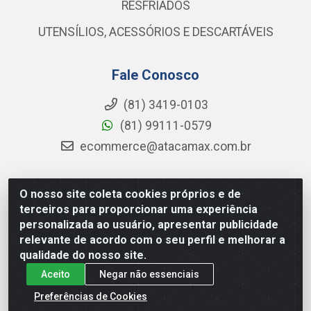
RESFRIADOS
UTENSÍLIOS, ACESSÓRIOS E DESCARTÁVEIS
Fale Conosco
(81) 3419-0103
(81) 99111-0579
ecommerce@atacamax.com.br
O nosso site coleta cookies próprios e de
Atacamax Importadora de Alimentos LTDA - RODOVIA BR-
terceiros para proporcionar uma experiência
101 - SUL, KM 79,60 GP E GALPAO:D - Muribeca, Jaboatão dos
personalizada ao usuário, apresentar publicidade
Guararapes - PE, 54355-010 - CNPJ 08.305.623/0001-84
relevante de acordo com o seu perfil e melhorar a
qualidade do nosso site.
Aceito
Negar não essenciais
Preferências de Cookies