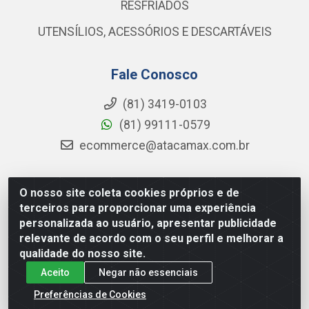
RESFRIADOS
UTENSÍLIOS, ACESSÓRIOS E DESCARTÁVEIS
Fale Conosco
(81) 3419-0103
(81) 99111-0579
ecommerce@atacamax.com.br
O nosso site coleta cookies próprios e de
Atacamax Importadora de Alimentos LTDA - RODOVIA BR-
terceiros para proporcionar uma experiência
101 - SUL, KM 79,60 GP E GALPAO:D - Muribeca, Jaboatão dos
personalizada ao usuário, apresentar publicidade
Guararapes - PE, 54355-010 - CNPJ 08.305.623/0001-84
relevante de acordo com o seu perfil e melhorar a
qualidade do nosso site.
Aceito
Negar não essenciais
Preferências de Cookies