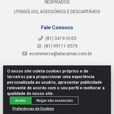
RESFRIADOS
UTENSÍLIOS, ACESSÓRIOS E DESCARTÁVEIS
Fale Conosco
(81) 3419-0103
(81) 99111-0579
ecommerce@atacamax.com.br
O nosso site coleta cookies próprios e de
Atacamax Importadora de Alimentos LTDA - RODOVIA BR-
terceiros para proporcionar uma experiência
101 - SUL, KM 79,60 GP E GALPAO:D - Muribeca, Jaboatão dos
personalizada ao usuário, apresentar publicidade
Guararapes - PE, 54355-010 - CNPJ 08.305.623/0001-84
relevante de acordo com o seu perfil e melhorar a
qualidade do nosso site.
Aceito
Negar não essenciais
Preferências de Cookies