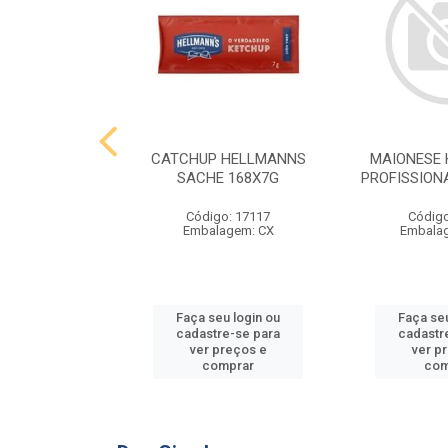
 HELLMANNS
CATCHUP HELLMANNS
MAIONESE
2,8 KG
SACHE 168X7G
PROFISSIONA
o: 9395
Código: 17117
Código
agem: SC
Embalagem: CX
Embala
u login ou
Faça seu login ou
Faça seu
e-se para
cadastre-se para
cadastr
reços e
ver preços e
ver p
mprar
comprar
com