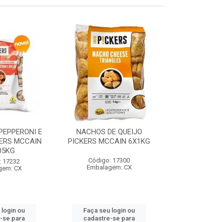
PEPPERONI E
NACHOS DE QUEIJO
ANEL DE CEB
KERS MCCAIN
PICKERS MCCAIN 6X1KG
MCCAIN 1
05KG
Código: 17300
Código:
: 17232
Embalagem: CX
Embalag
gem: CX
 login ou
Faça seu login ou
Faça seu 
-se para
cadastre-se para
cadastre