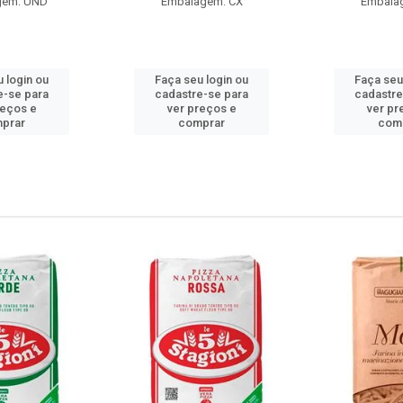
gem: UND
Embalagem: CX
Embala
 login ou
Faça seu login ou
Faça seu
e-se para
cadastre-se para
cadastre
reços e
ver preços e
ver pr
prar
comprar
com