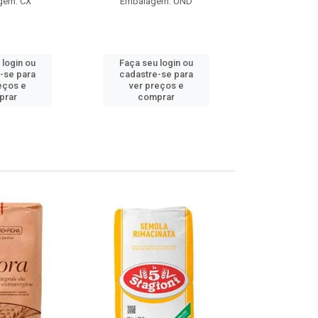
gem: CX
Embalagem: UND
Embalag
Produto de 
 login ou
Faça seu login ou
Faça seu 
-se para
cadastre-se para
cadastre
eços e
ver preços e
ver pr
prar
comprar
comp