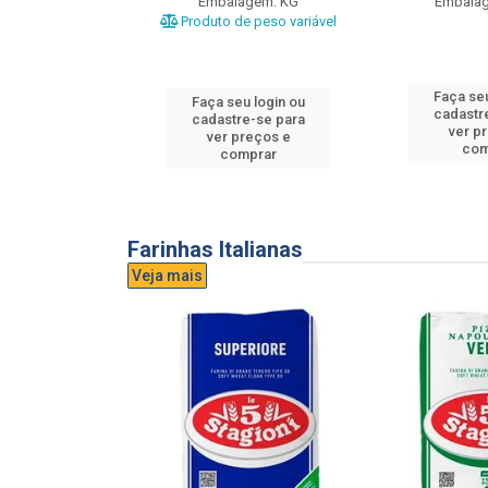
gem: UND
Embalagem: KG
Embala
Produto de peso variável
u login ou
Faça seu
Faça seu login ou
e-se para
cadastr
cadastre-se para
reços e
ver p
ver preços e
mprar
com
comprar
Farinhas Italianas
Veja mais