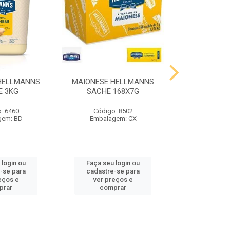
HELLMANNS
MAIONESE HELLMANNS
MOSTARDA 
E 3KG
SACHE 168X7G
SACHE 
: 6460
Código: 8502
Código
gem: BD
Embalagem: CX
Embalag
 login ou
Faça seu login ou
Faça seu 
-se para
cadastre-se para
cadastre
eços e
ver preços e
ver pr
prar
comprar
comp