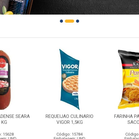
DENSE SEARA
REQUEIJAO CULINARIO
FARINHA P
1 KG
VIGOR 1,5KG
SACO
: 15628
Código: 15784
Código
gem: UND
Embalagem: UND
Embala