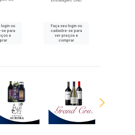
Embalagem: UND
 login ou
Faça seu login ou
Faça seu 
-se para
cadastre-se para
cadastre
eços e
ver preços e
ver pr
prar
comprar
comp