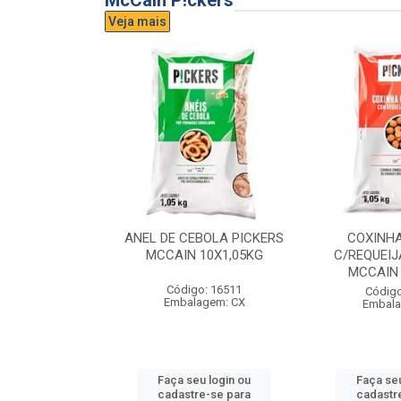
McCain P!ckers
Veja mais
DE QUEIJO
ANEL DE CEBOLA PICKERS
COXINH
CCAIN 6X1KG
MCCAIN 10X1,05KG
C/REQUEIJ
MCCAIN 
o: 17300
Código: 16511
Código
agem: CX
Embalagem: CX
Embala
u login ou
Faça seu login ou
Faça seu
e-se para
cadastre-se para
cadastr