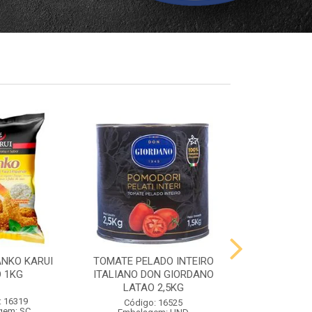
ANKO KARUI
TOMATE PELADO INTEIRO
QUEIJO PR
 1KG
ITALIANO DON GIORDANO
PRATO VIG
LATAO 2,5KG
: 16319
Código:
Código: 16525
gem: SC
Embalag