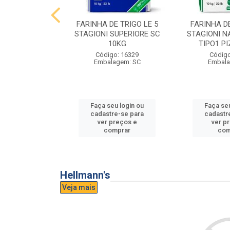
E TRIGO LE 5
FARINHA DE TRIGO LE 5
FARINHA DE
PASTA FRESCA
STAGIONI SUPERIORE SC
STAGIONI N
0KG
10KG
TIPO1 P
o: 16865
Código: 16329
Código
agem: SC
Embalagem: SC
Embala
u login ou
Faça seu login ou
Faça seu
e-se para
cadastre-se para
cadastr
reços e
ver preços e
ver p
mprar
comprar
com
Hellmann's
Veja mais