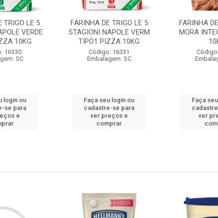
 TRIGO LE 5
FARINHA DE TRIGO LE 5
FARINHA DE
APOLE VERDE
STAGIONI NAPOLE VERM
MORA INTE
IZZA 10KG
TIPO1 PIZZA 10KG
10
: 16330
Código: 16331
Código
gem: SC
Embalagem: SC
Embala
 login ou
Faça seu login ou
Faça seu
e-se para
cadastre-se para
cadastre
reços e
ver preços e
ver pr
prar
comprar
com