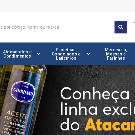
Proteínas,
Mercearia,
Atomatados e
Congelados e
Massas e
Condimentos
Laticínios
Farinhas