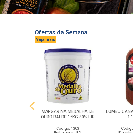
Ofertas da Semana
Veja mais
UVA AURORA
MARGARINA MEDALHA DE
LOMBO CANA
IDRO 1,5L
OURO BALDE 15KG 80% LIP
1,
o: 3296
Código: 1303
Código
gem: UND
Embalagem: BD
Embala