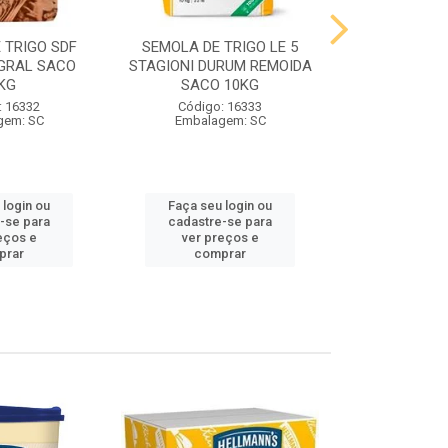
 TRIGO SDF
SEMOLA DE TRIGO LE 5
FARINHA DE 
GRAL SACO
STAGIONI DURUM REMOIDA
STAGIONI PA
KG
SACO 10KG
10
: 16332
Código: 16333
Código:
gem: SC
Embalagem: SC
Embalag
 login ou
Faça seu login ou
Faça seu 
-se para
cadastre-se para
cadastre
eços e
ver preços e
ver pr
prar
comprar
comp