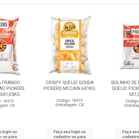
A FRANGO
CRISPY QUEIJO GOUDA
BOLINHO DE 
AO PICKERS
PICKERS MCCAIN 6X1KG
QUEIJO PIC
6X1,05KG
5X1,
Código: 16515
: 16513
Código
Embalagem: CX
gem: CX
Embala
 login ou
Faça seu login ou
Faça seu
e-se para
cadastre-se para
cadastre