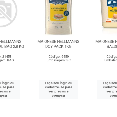
 HELLMANNS
MAIONESE HELLMANNS
MAIONESE 
L BAG 2,8 KG
DOY PACK 1KG
BALD
: 21453
Código: 6459
Código
gem: BAG
Embalagem: SC
Embala
 login ou
Faça seu login ou
Faça seu
e-se para
cadastre-se para
cadastre
reços e
ver preços e
ver pr
prar
comprar
com