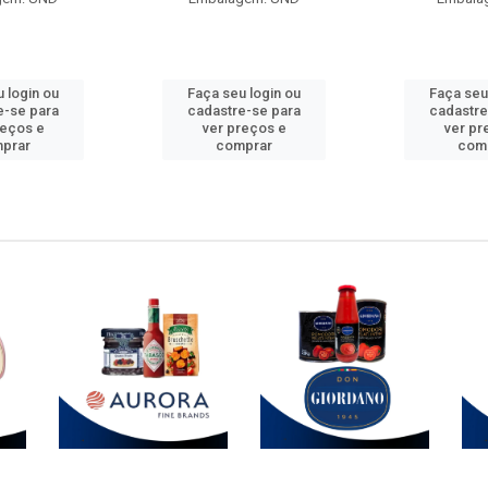
 login ou
Faça seu login ou
Faça seu
e-se para
cadastre-se para
cadastre
reços e
ver preços e
ver pr
prar
comprar
com