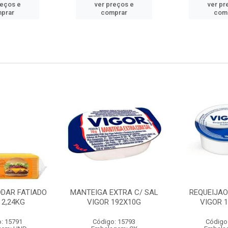
reços e
ver preços e
ver pr
prar
comprar
com
DDAR FATIADO
MANTEIGA EXTRA C/ SAL
REQUEIJA
 2,24KG
VIGOR 192X10G
VIGOR 
: 15791
Código: 15793
Código