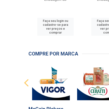
u login ou
Faça seu login ou
Faça seu
e-se para
cadastre-se para
cadastr
reços e
ver preços e
ver p
mprar
comprar
com
COMPRE POR MARCA