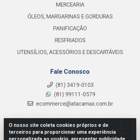
MERCEARIA
ÓLEOS, MARGARINAS E GORDURAS
PANIFICAÇÃO
RESFRIADOS
UTENSÍLIOS, ACESSÓRIOS E DESCARTÁVEIS
Fale Conosco
(81) 3419-0103
(81) 99111-0579
ecommerce@atacamax.com.br
O nosso site coleta cookies próprios e de
Atacamax Importadora de Alimentos LTDA - RODOVIA BR-
terceiros para proporcionar uma experiência
101 - SUL, KM 79,60 GP E GALPAO:D - Muribeca, Jaboatão dos
personalizada ao usuário, apresentar publicidade