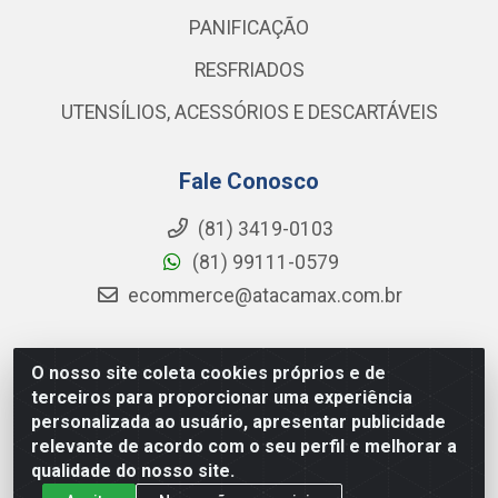
PANIFICAÇÃO
RESFRIADOS
UTENSÍLIOS, ACESSÓRIOS E DESCARTÁVEIS
Fale Conosco
(81) 3419-0103
(81) 99111-0579
ecommerce@atacamax.com.br
O nosso site coleta cookies próprios e de
Atacamax Importadora de Alimentos LTDA - RODOVIA
terceiros para proporcionar uma experiência
BR-101 - SUL, KM 79,60 GP E GALPAO:D - Muribeca,
personalizada ao usuário, apresentar publicidade
Jaboatão dos Guararapes - PE, 54355-010 - CNPJ
relevante de acordo com o seu perfil e melhorar a
08.305.623/0001-84
qualidade do nosso site.