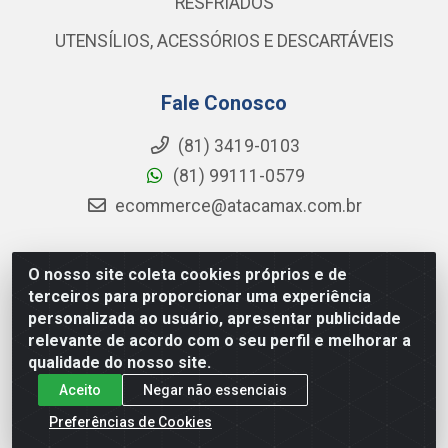
RESFRIADOS
UTENSÍLIOS, ACESSÓRIOS E DESCARTÁVEIS
Fale Conosco
(81) 3419-0103
(81) 99111-0579
ecommerce@atacamax.com.br
O nosso site coleta cookies próprios e de
Atacamax Importadora de Alimentos LTDA - RODOVIA BR-
terceiros para proporcionar uma experiência
101 - SUL, KM 79,60 GP E GALPAO:D - Muribeca, Jaboatão dos
personalizada ao usuário, apresentar publicidade
Guararapes - PE, 54355-010 - CNPJ 08.305.623/0001-84
relevante de acordo com o seu perfil e melhorar a
qualidade do nosso site.
Aceito
Negar não essenciais
Preferências de Cookies