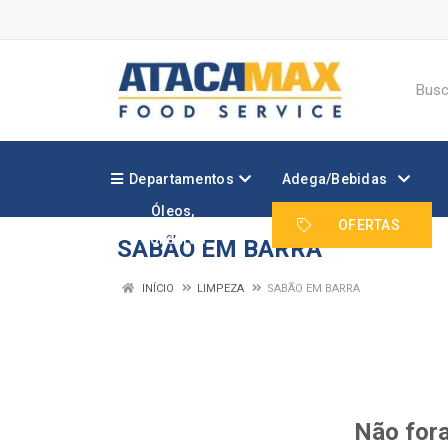
Departamentos
Adega/Bebidas
Óleos,
Margarinas e
OFERTAS
Gorduras
SABÃO EM BARRA
INÍCIO
LIMPEZA
SABÃO EM BARRA
Não fora