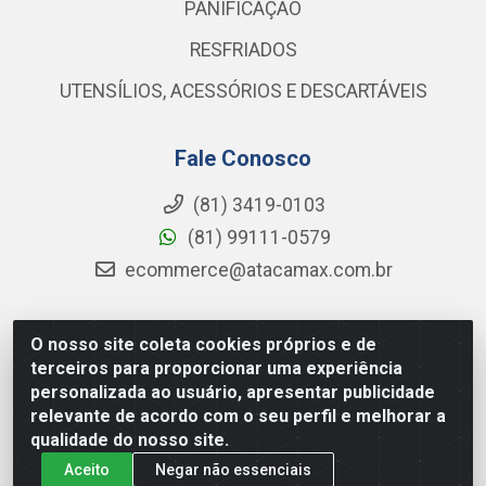
PANIFICAÇÃO
RESFRIADOS
UTENSÍLIOS, ACESSÓRIOS E DESCARTÁVEIS
Fale Conosco
(81) 3419-0103
(81) 99111-0579
ecommerce@atacamax.com.br
O nosso site coleta cookies próprios e de
Atacamax Importadora de Alimentos LTDA - RODOVIA BR-
terceiros para proporcionar uma experiência
101 - SUL, KM 79,60 GP E GALPAO:D - Muribeca, Jaboatão dos
personalizada ao usuário, apresentar publicidade
Guararapes - PE, 54355-010 - CNPJ 08.305.623/0001-84
relevante de acordo com o seu perfil e melhorar a
qualidade do nosso site.
Aceito
Negar não essenciais