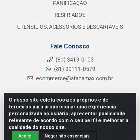
PANIFICAÇÃO
RESFRIADOS
UTENSÍLIOS, ACESSÓRIOS E DESCARTÁVEIS
Fale Conosco
(81) 3419-0103
(81) 99111-0579
ecommerce@atacamax.com.br
O nosso site coleta cookies próprios e de
Atacamax Importadora de Alimentos LTDA - RODOVIA BR-
terceiros para proporcionar uma experiência
101 - SUL, KM 79,60 GP E GALPAO:D - Muribeca, Jaboatão dos
personalizada ao usuário, apresentar publicidade
Guararapes - PE, 54355-010 - CNPJ 08.305.623/0001-84
relevante de acordo com o seu perfil e melhorar a
qualidade do nosso site.
Aceito
Negar não essenciais