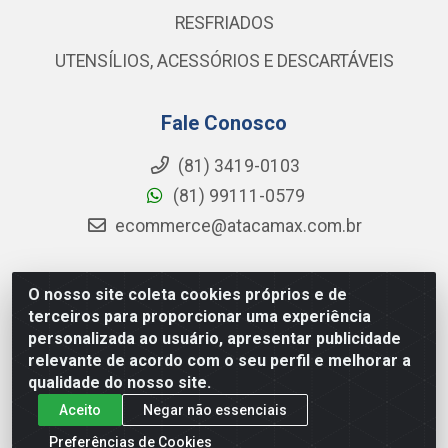
RESFRIADOS
UTENSÍLIOS, ACESSÓRIOS E DESCARTÁVEIS
Fale Conosco
(81) 3419-0103
(81) 99111-0579
ecommerce@atacamax.com.br
O nosso site coleta cookies próprios e de
Atacamax Importadora de Alimentos LTDA - RODOVIA BR-
terceiros para proporcionar uma experiência
101 - SUL, KM 79,60 GP E GALPAO:D - Muribeca, Jaboatão dos
personalizada ao usuário, apresentar publicidade
Guararapes - PE, 54355-010 - CNPJ 08.305.623/0001-84
relevante de acordo com o seu perfil e melhorar a
qualidade do nosso site.
Aceito
Negar não essenciais
Preferências de Cookies