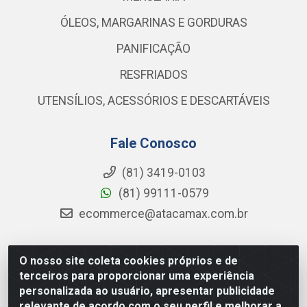
ÓLEOS, MARGARINAS E GORDURAS
PANIFICAÇÃO
RESFRIADOS
UTENSÍLIOS, ACESSÓRIOS E DESCARTÁVEIS
Fale Conosco
(81) 3419-0103
(81) 99111-0579
ecommerce@atacamax.com.br
O nosso site coleta cookies próprios e de
Atacamax Importadora de Alimentos LTDA - RODOVIA BR-
terceiros para proporcionar uma experiência
101 - SUL, KM 79,60 GP E GALPAO:D - Muribeca, Jaboatão dos
personalizada ao usuário, apresentar publicidade
Guararapes - PE, 54355-010 - CNPJ 08.305.623/0001-84
relevante de acordo com o seu perfil e melhorar a